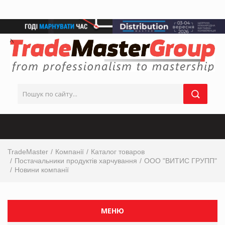
TradeMaster
Компанії
Каталог товаров
Постачальники продуктів харчування
ООО "ВИТИС ГРУПП"
Новини компанії
МЕНЮ