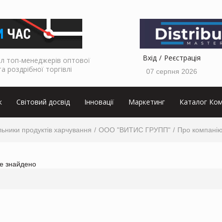
Вхід
Реєстрація
л топ-менеджерів оптової
та роздрібної торгівлі
07 серпня 2026
к
Світовий досвід
Інновації
Маркетинг
Каталог Ком
ьники продуктів харчування
ООО "ВИТИС ГРУПП"
Про компані
не знайдено