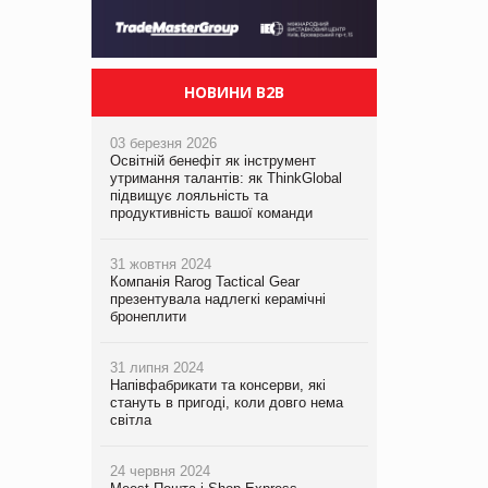
НОВИНИ B2B
03 березня 2026
Освітній бенефіт як інструмент
утримання талантів: як ThinkGlobal
підвищує лояльність та
продуктивність вашої команди
31 жовтня 2024
Компанія Rarog Tactical Gear
презентувала надлегкі керамічні
бронеплити
31 липня 2024
Напівфабрикати та консерви, які
стануть в пригоді, коли довго нема
світла
24 червня 2024