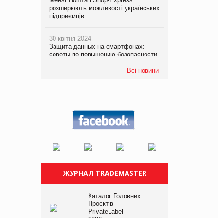
Meest Пошта і Shop-Express
розширюють можливості українських
підприємців
30 квітня 2024
Защита данных на смартфонах:
советы по повышению безопасности
Всі новини
ЖУРНАЛ TRADEMASTER
Каталог Головних
Проєктів
PrivateLabel –