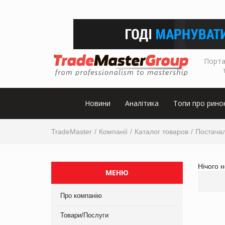
Порта
Новини
Аналітика
Топи про рино
TradeMaster
Компанії
Каталог товаров
Постачал
Нічого 
МЕНЮ
Про компанію
Товари/Послуги