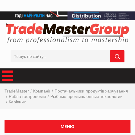
TradeMaster
Компанії
Постачальники продуктів харчування
Рибна гастрономія
Рыбные промышленные технологии
Керівник
МЕНЮ