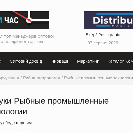
Вхід
Реєстрація
л топ-менеджерів оптової
та роздрібної торгівлі
07 серпня 2026
к
Світовий досвід
Інновації
Маркетинг
Каталог Ком
арчування
Рибна гастрономія
Рыбные промышленные технологи
гуки Рыбные промышленные
нологии
гук беде першим.