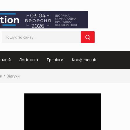
паній
Логістика
Тренінги
Конференції
и
Відгуки