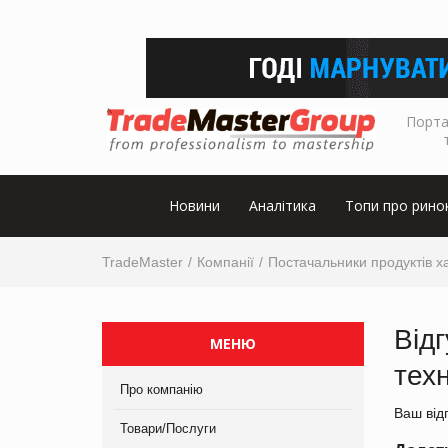
Порта
Новини
Аналітика
Топи про рино
TradeMaster
Компанії
Постачальники продуктів х
Від
МЕНЮ
тех
Про компанію
Ваш від
Товари/Послуги