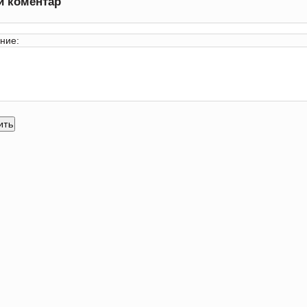
и коментар
ние: