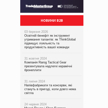
НОВИНИ B2B
03 березня 2026
Освітній бенефіт як інструмент
утримання талантів: як ThinkGlobal
підвищує лояльність та
продуктивність вашої команди
31 жовтня 2024
Компанія Rarog Tactical Gear
презентувала надлегкі керамічні
бронеплити
31 липня 2024
Напівфабрикати та консерви, які
стануть в пригоді, коли довго нема
світла
24 червня 2024