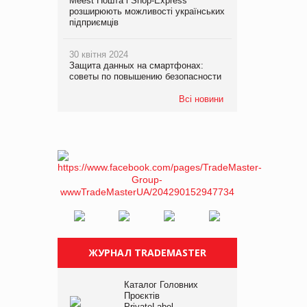
Meest Пошта і Shop-Express
розширюють можливості українських
підприємців
30 квітня 2024
Защита данных на смартфонах:
советы по повышению безопасности
Всі новини
ЖУРНАЛ TRADEMASTER
Каталог Головних
Проєктів
PrivateLabel –