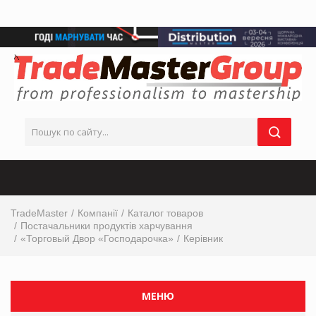
TradeMaster
Компанії
Каталог товаров
Постачальники продуктів харчування
«Торговый Двор «Господарочка»
Керівник
МЕНЮ