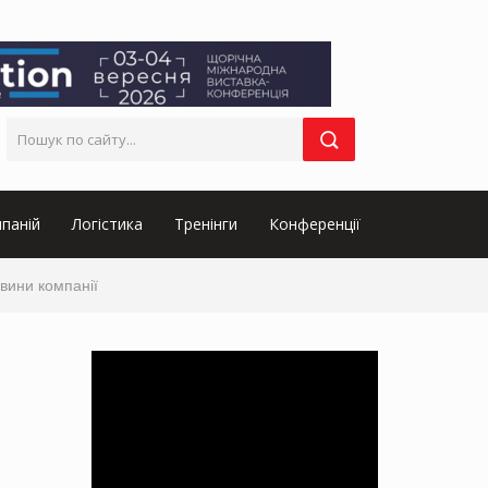
паній
Логістика
Тренінги
Конференції
вини компанії