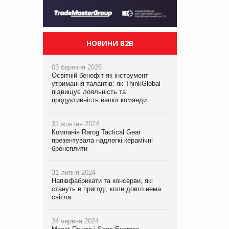
НОВИНИ B2B
03 березня 2026
Освітній бенефіт як інструмент
утримання талантів: як ThinkGlobal
підвищує лояльність та
продуктивність вашої команди
31 жовтня 2024
Компанія Rarog Tactical Gear
презентувала надлегкі керамічні
бронеплити
31 липня 2024
Напівфабрикати та консерви, які
стануть в пригоді, коли довго нема
світла
24 червня 2024