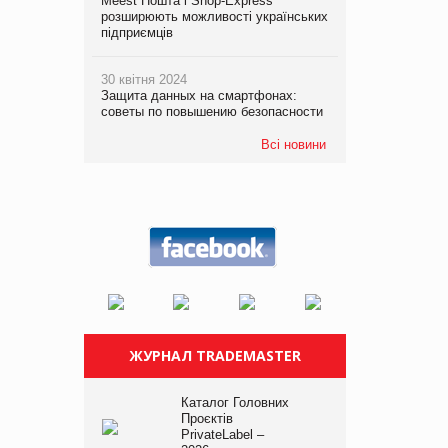
Meest Пошта і Shop-Express
розширюють можливості українських
підприємців
30 квітня 2024
Защита данных на смартфонах:
советы по повышению безопасности
Всі новини
ЖУРНАЛ TRADEMASTER
Каталог Головних
Проєктів
PrivateLabel –