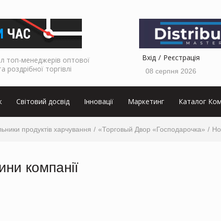
Вхід
Реєстрація
л топ-менеджерів оптової
та роздрібної торгівлі
08 серпня 2026
к
Світовий досвід
Інновації
Маркетинг
Каталог Ком
ьники продуктів харчування
«Торговый Двор «Господарочка»
Но
ини компанії