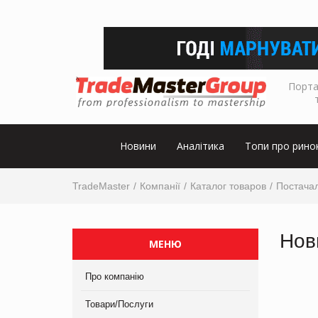
Порта
Новини
Аналітика
Топи про рино
TradeMaster
Компанії
Каталог товаров
Постачал
Нов
МЕНЮ
Про компанію
Товари/Послуги