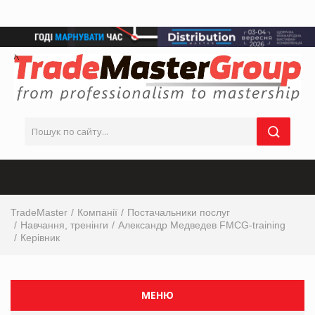
TradeMaster
Компанії
Постачальники послуг
Навчання, тренінги
Александр Медведев FMCG-training
Керівник
МЕНЮ