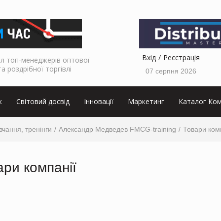
Вхід
Реєстрація
л топ-менеджерів оптової
та роздрібної торгівлі
07 серпня 2026
к
Світовий досвід
Інновації
Маркетинг
Каталог Ком
вчання, тренінги
Александр Медведев FMCG-training
Товари ком
ари компанії