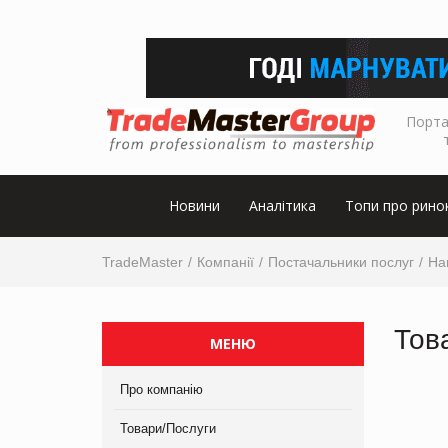
Порта
Новини
Аналітика
Топи про рино
TradeMaster
Компанії
Постачальники послуг
На
Тов
МЕНЮ
Про компанію
Товари/Послуги