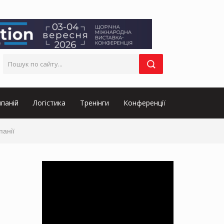
паній
Логістика
Тренінги
Конференції
панії