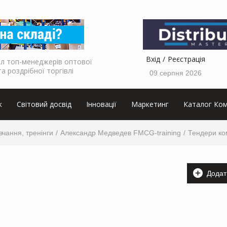
Вхід
Реєстрація
л топ-менеджерів оптової
та роздрібної торгівлі
09 серпня 2026
к
Світовий досвід
Інновації
Маркетинг
Каталог Ком
вчання, тренінги
Александр Медведев FMCG-training
Тендери ко
Додат