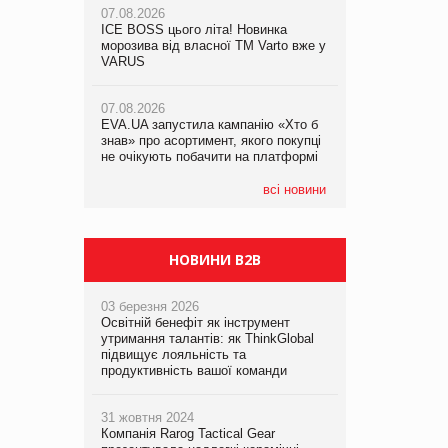
07.08.2026
ICE BOSS цього літа! Новинка
06.08.2026
07.08.2026
морозива від власної ТМ Varto вже у
Смачна новинка для хвостатих: у
Франція заборонила рекламні дзвінки
VARUS
VARUS з’явилися паучі Varto Paw
без згоди клієнтів
expert від власної ТМ Varto!
07.08.2026
EVA.UA запустила кампанію «Хто б
05.08.2026
знав» про асортимент, якого покупці
Мережа супермаркетів VARUS купує
не очікують побачити на платформі
мережу магазинів формату
convenience store КОЛО: об’єднана
компанія налічуватиме 374 магазини
всі новини
НОВИНИ B2B
03 березня 2026
Освітній бенефіт як інструмент
утримання талантів: як ThinkGlobal
підвищує лояльність та
продуктивність вашої команди
31 жовтня 2024
Компанія Rarog Tactical Gear