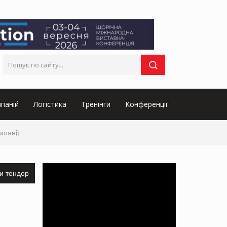
паній
Логістика
Тренінги
Конференції
мпанії
и тендер