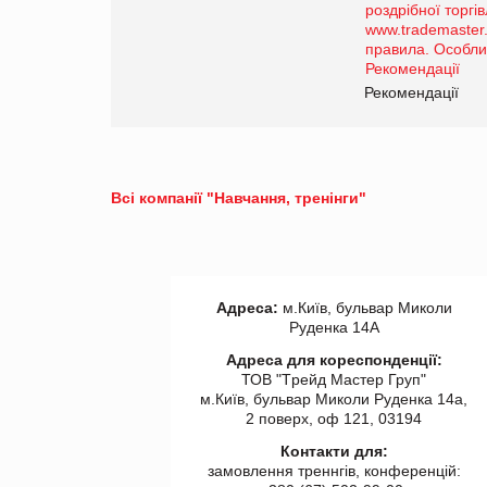
порталі оптової та роздрібної
торгівлі www.trademaster.ua.
правила. Особливості.
Рекомендації
Рекомендації
Всі компанії "Навчання, тренінги"
Адреса:
м.Київ, бульвар Миколи
Руденка 14А
Адреса для кореспонденції:
ТОВ "Tрейд Мастер Груп"
м.Київ, бульвар Миколи Руденка 14а,
2 поверх, оф 121, 03194
Контакти для:
замовлення треннгів, конференцій: