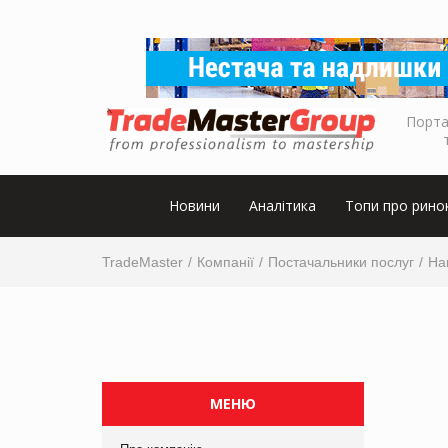
Порта
Новини
Аналітика
Топи про рино
TradeMaster
Компанії
Постачальники послуг
На
МЕНЮ