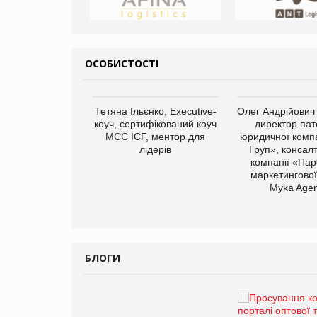
ОСОБИСТОСТІ
Тетяна Ільєнко, Executive-
Олег Андрійович
коуч, сертифікований коуч
директор пат
МСС ICF, ментор для
юридичної компа
лідерів
Груп», консал
компанії «Пар
маркетингової
арас Ігорович,
Myka Agen
иробництва ТОВ
Герчак"
БЛОГИ
Брагина Людмила
Просування компанії на