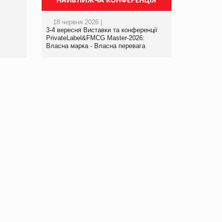
порталі оптової та роздрібної
торгівлі www.trademaster.ua.
18 червня 2026 |
правила. Особливості.
3-4 вересня Виставки та конференції
Рекомендації
PrivateLabel&FMCG Master-2026:
Власна марка - Власна перевага