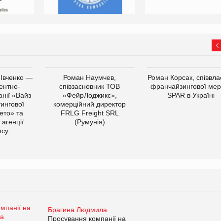
 Івченко —
Роман Наумчев,
Роман Корсак, співвла
ентно-
співзасновник ТОВ
франчайзингової мер
нії «Вайз
«ФейрЛоджикс»,
SPAR в Україні
тингової
комерційний директор
ето» та
FRLG Freight SRL
 агенції
(Румунія)
cy.
Брагина Людмила
Просування компанії на