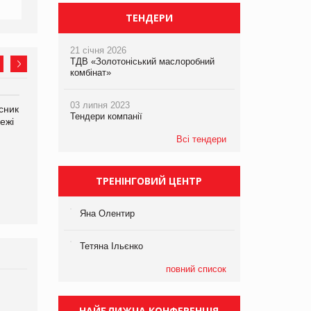
ТЕНДЕРИ
21 січня 2026
ТДВ «Золотоніський маслоробний
комбінат»
03 липня 2023
сник
Олексій Логачов-Михайлов
Яна Сараніна, директор
Тендери компанії
ежі
Файно маркет Директор
компанії «УкраМарин»
департаменту з
Всі тендери
виробництва
ТРЕНІНГОВИЙ ЦЕНТР
Яна Олентир
Тетяна Ільєнко
повний список
Брагина Людмила
Просування компанії на
НАЙБЛИЖЧА КОНФЕРЕНЦІЯ