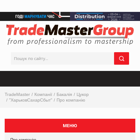
TradeMaster
Компанії
Бакалія
Цукор
"ХарьковСахарСбыт"
Про компанію
МЕНЮ
Про компанію