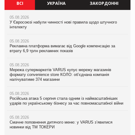
ВСІ
УКРАЇНА
ЗАКОРДОННІ
05.08.2026
05.08.2026
05.08.2026
У Євросоюзі набули чинності нові правила щодо штучного
Мережа супермаркетів VARUS купує мережу магазинів
У Євросоюзі набули чинності нові правила щодо штучного
інтелекту
формату convenience store КОЛО: об’єднана компанія
інтелекту
налічуватиме 374 магазини
05.08.2026
05.08.2026
Рекламна платформа вимагає від Google компенсацію за
05.08.2026
Рекламна платформа вимагає від Google компенсацію за
втрату 6,9 трлн рекламних показів
Російська атака 5 серпня стала одним із наймасштабніших
втрату 6,9 трлн рекламних показів
ударів по українському бізнесу за час повномасштабної війни
05.08.2026
05.08.2026
Мережа супермаркетів VARUS купує мережу магазинів
05.08.2026
Adidas витратила понад $1 млрд на маркетинг за квартал
формату convenience store КОЛО: об’єднана компанія
Смачне поповнення дитячого меню: у VARUS з’явилися
налічуватиме 374 магазини
новинки від ТМ ТОКЕРИ
05.08.2026
Amazon звинуватили у недостовірній рекламі екологічних
05.08.2026
05.08.2026
продуктів
Російська атака 5 серпня стала одним із наймасштабніших
Сергій Лісунов про заморожені хлібобулочні вироби на
ударів по українському бізнесу за час повномасштабної війни
PrivateLabel&FMCG Master 2026
05.08.2026
AstraZeneca обговорює найбільшу угоду десятиліття
05.08.2026
04.08.2026
Смачне поповнення дитячого меню: у VARUS з’явилися
Через атаку РФ у Дніпрі пошкоджено склад шоколаду
новинки від ТМ ТОКЕРИ
Millennium