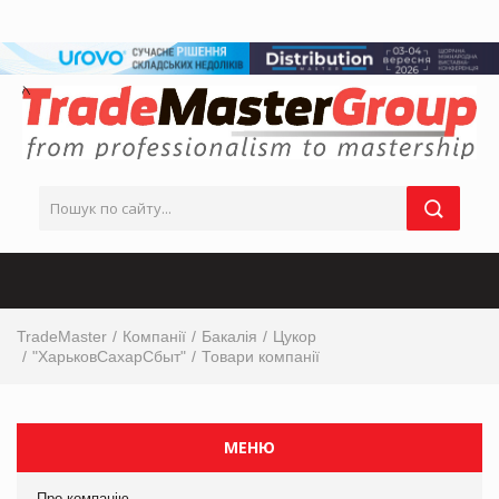
TradeMaster
Компанії
Бакалія
Цукор
"ХарьковСахарСбыт"
Товари компанії
МЕНЮ
Про компанію