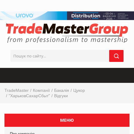
TradeMaster
Компанії
Бакалія
Цукор
"ХарьковСахарСбыт"
Відгуки
МЕНЮ
Про компанію