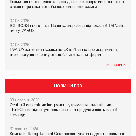
Розмитнення «з коліс» та крос-докінг: як оперативні логістичні
07.08.2026
Kraft Heinz скоротила збиток у першому півріччі
рішення допомагають бізнесу зменшити ризики
EVA.UA запустила кампанію «Хто б знав» про асортимент,
якого покупці не очікують побачити на платформі
07.08.2026
07.08.2026
Продажі Hugo Boss впали на 9%
ICE BOSS цього літа! Новинка морозива від власної ТМ Varto
06.08.2026
вже у VARUS
Смачна новинка для хвостатих: у VARUS з’явилися паучі
07.08.2026
Varto Paw expert від власної ТМ Varto!
Франція заборонила рекламні дзвінки без згоди клієнтів
07.08.2026
EVA.UA запустила кампанію «Хто б знав» про асортимент,
05.08.2026
якого покупці не очікують побачити на платформі
Мережа супермаркетів VARUS купує мережу магазинів
формату convenience store КОЛО: об’єднана компанія
налічуватиме 374 магазини
всі новини
НОВИНИ B2B
03 березня 2026
Освітній бенефіт як інструмент утримання талантів: як
ThinkGlobal підвищує лояльність та продуктивність вашої
команди
31 жовтня 2024
Компанія Rarog Tactical Gear презентувала надлегкі керамічні