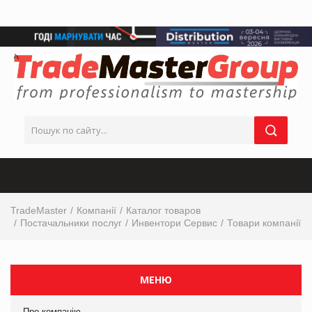
TradeMaster
Компанії
Каталог товаров
Постачальники послуг
Инвентори Сервис
Товари компанії
МЕНЮ
Про компанію