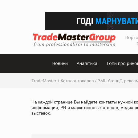
Порта
Новини
Аналітика
Топи про рино
TradeMaster
Каталог товаров
ЗМІ, Агенції, рекла
На каждой странице Вы найдете контакты нужной ко
информации, PR и маркетинговых агенств, медиа р
выставок.