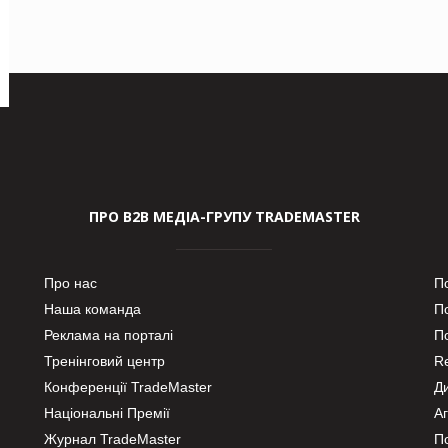
ПРО В2В МЕДІА-ГРУПУ TRADEMASTER
Про нас
П
Наша команда
П
Реклама на порталі
По
Тренінговий центр
Re
Конференції TradeMaster
Д
Національні Премії
А
Журнал TradeMaster
П