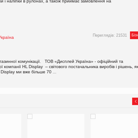
ки і налiпки в рулонах, а також приймає замовлення на
Переглядів: 21531
Біз
Україна
газинної комунікації. ТОВ «Дисплей Україна» - офіційний та
 компанії HL Display – світового постачальника виробів і рішень, як
isplay ми вже більше 70 ...