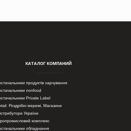
КАТАЛОГ КОМПАНИЙ
остачальники продуктів харчування
остачальники nonfood
стачальники Private Label
tail. Роздрібні мережі, Магазини
истрибутори України
гропромисловий комплекс
остачальники обладнання