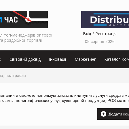
Вхід
Реєстрація
л топ-менеджерів оптової
та роздрібної торгівлі
08 серпня 2026
к
Світовий досвід
Інновації
Маркетинг
Каталог Ком
ма, поліграфія
мпании и сможете напрямую заказать или купить услуги средств м
екламы, полиграфических услуг, сувенирной продукции, POS-матер
Додати ко