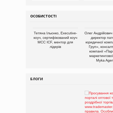
ОСОБИСТОСТІ
арас Ігорович,
Тетяна Ільєнко, Executive-
Олег Андрійович
иробництва ТОВ
коуч, сертифікований коуч
директор пат
Герчак"
МСС ICF, ментор для
юридичної компа
лідерів
Груп», консал
компанії «Пар
маркетингової
Myka Agen
БЛОГИ
Брагина Людмила
Просування компанії на
порталі оптової та
роздрібної торгівлі
www.trademaster.ua.