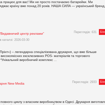
 працює для вас! Ми не просто постачаємо батарейки. Ми
заряджає країну вже понад 20 років. НАША СИЛА — український бренд
Переглядів: 631
Біз
"Видавничий центр реклами"
в каталзі: 2026-03-30
рінт») – легендарна спеціалізована друкарня, що вже більше
високоякісних ексклюзивних POS- матеріалів та торгового
*Унікальний виробничий комплекс ...
Переглядів: 2933
Біз
арня New Media
овного циклу з власним виробництвом в Одесі. Друкарня виготовл