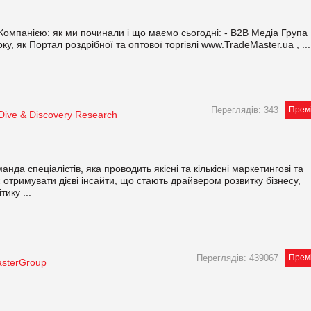
омпанією: як ми починали і що маємо сьогодні: - В2В Медіа Група
у, як Портал роздрібної та оптової торгівлі www.TradeMaster.ua , ...
Переглядів: 343
Прем
ive & Discovery Research
да спеціалістів, яка проводить якісні та кількісні маркетингові та
 отримувати дієві інсайти, що стають драйвером розвитку бізнесу,
ику ...
Переглядів: 439067
Прем
sterGroup