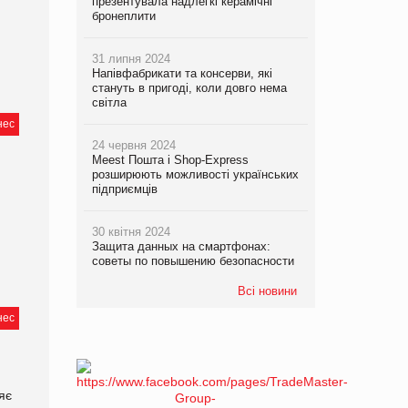
презентувала надлегкі керамічні
бронеплити
,
31 липня 2024
Напівфабрикати та консерви, які
стануть в пригоді, коли довго нема
світла
нес
24 червня 2024
Meest Пошта і Shop-Express
розширюють можливості українських
підприємців
30 квітня 2024
Защита данных на смартфонах:
советы по повышению безопасности
Всі новини
нес
яє