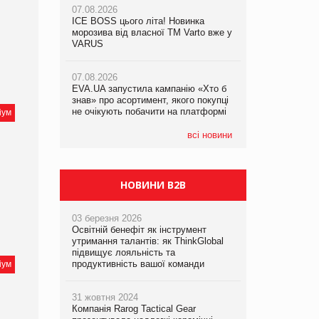
07.08.2026
ICE BOSS цього літа! Новинка
06.08.2026
07.08.2026
морозива від власної ТМ Varto вже у
Смачна новинка для хвостатих: у
Франція заборонила рекламні дзвінки
VARUS
VARUS з’явилися паучі Varto Paw
без згоди клієнтів
expert від власної ТМ Varto!
07.08.2026
EVA.UA запустила кампанію «Хто б
05.08.2026
знав» про асортимент, якого покупці
Мережа супермаркетів VARUS купує
не очікують побачити на платформі
мережу магазинів формату
іум
convenience store КОЛО: об’єднана
компанія налічуватиме 374 магазини
всі новини
НОВИНИ B2B
03 березня 2026
Освітній бенефіт як інструмент
утримання талантів: як ThinkGlobal
підвищує лояльність та
продуктивність вашої команди
іум
31 жовтня 2024
Компанія Rarog Tactical Gear