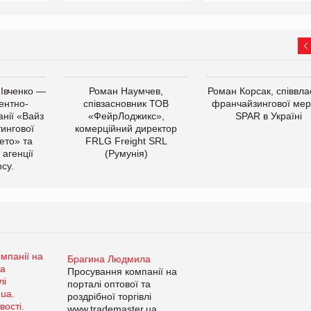
 Івченко —
Роман Наумчев,
Роман Корсак, співвла
ентно-
співзасновник ТОВ
франчайзингової мер
нії «Вайз
«ФейрЛоджикс»,
SPAR в Україні
тингової
комерційний директор
ето» та
FRLG Freight SRL
 агенції
(Румунія)
cy.
Брагина Людмила
Просування компанії на
порталі оптової та
роздрібної торгівлі
www.trademaster.ua.