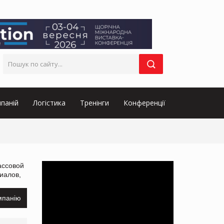
паній
Логістика
Тренінги
Конференції
ассовой
иалов,
мпанію