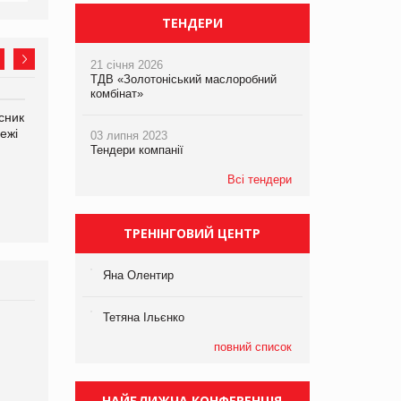
ТЕНДЕРИ
21 січня 2026
ТДВ «Золотоніський маслоробний
комбінат»
сник
Олексій Логачов-Михайлов
Яна Сараніна, директор
ежі
Файно маркет Директор
компанії «УкраМарин»
03 липня 2023
департаменту з
Тендери компанії
виробництва
Всі тендери
ТРЕНІНГОВИЙ ЦЕНТР
Яна Олентир
Тетяна Ільєнко
Брагина Людмила
повний список
Просування компанії на
порталі оптової та
роздрібної торгівлі
www.trademaster.ua.
НАЙБЛИЖЧА КОНФЕРЕНЦІЯ