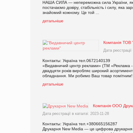
НАША СИЛА — непереможна сила України, яка
постачаємо довіру, стабільність і силу, яка 
знайомий кожному. Це той ...
детальніше
Компанія ТОВ 
Дата реєстрації 
Контакты: Україна тел.0672140139
«Видавничий центр реклами» (ТМ «Реклама -П
двадцяти років виробляє широкий асортимент 
обладнання. Ми робимо Ваш товар помітним! 
детальніше
Компанія ООО Друк
Дата реєстрації в каталзі: 2023-11-28
Контакты: Україна тел.+380665156287
Друкарня New Media — це цифрова друкарня п