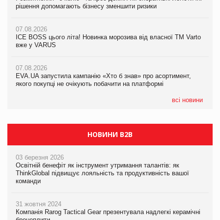
рішення допомагають бізнесу зменшити ризики
EVA.UA запустила кампанію «Хто б знав» про асортимент,
якого покупці не очікують побачити на платформі
07.08.2026
07.08.2026
Продажі Hugo Boss впали на 9%
ICE BOSS цього літа! Новинка морозива від власної ТМ Varto
06.08.2026
вже у VARUS
Смачна новинка для хвостатих: у VARUS з’явилися паучі
07.08.2026
Varto Paw expert від власної ТМ Varto!
Франція заборонила рекламні дзвінки без згоди клієнтів
07.08.2026
EVA.UA запустила кампанію «Хто б знав» про асортимент,
05.08.2026
якого покупці не очікують побачити на платформі
Мережа супермаркетів VARUS купує мережу магазинів
формату convenience store КОЛО: об’єднана компанія
налічуватиме 374 магазини
всі новини
НОВИНИ B2B
03 березня 2026
Освітній бенефіт як інструмент утримання талантів: як
ThinkGlobal підвищує лояльність та продуктивність вашої
команди
31 жовтня 2024
Компанія Rarog Tactical Gear презентувала надлегкі керамічні
бронеплити