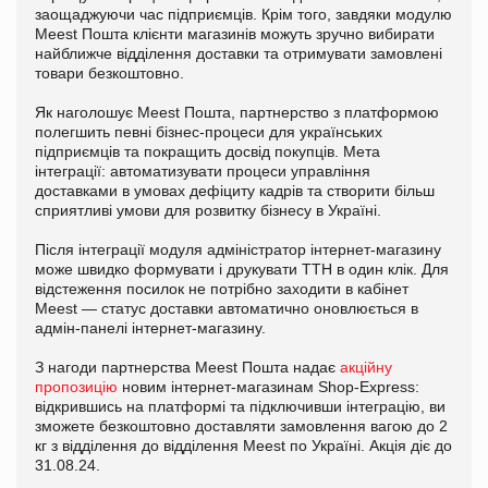
заощаджуючи час підприємців. Крім того, завдяки модулю
Meest Пошта клієнти магазинів можуть зручно вибирати
найближче відділення доставки та отримувати замовлені
товари безкоштовно.
Як наголошує Meest Пошта, партнерство з платформою
полегшить певні бізнес-процеси для українських
підприємців та покращить досвід покупців. Мета
інтеграції: автоматизувати процеси управління
доставками в умовах дефіциту кадрів та створити більш
сприятливі умови для розвитку бізнесу в Україні.
Після інтеграції модуля адміністратор інтернет-магазину
може швидко формувати і друкувати ТТН в один клік. Для
відстеження посилок не потрібно заходити в кабінет
Meest — статус доставки автоматично оновлюється в
адмін-панелі інтернет-магазину.
З нагоди партнерства Meest Пошта надає
акційну
пропозицію
новим інтернет-магазинам Shop-Express:
відкрившись на платформі та підключивши інтеграцію, ви
зможете безкоштовно доставляти замовлення вагою до 2
кг з відділення до відділення Meest по Україні. Акція діє до
31.08.24.