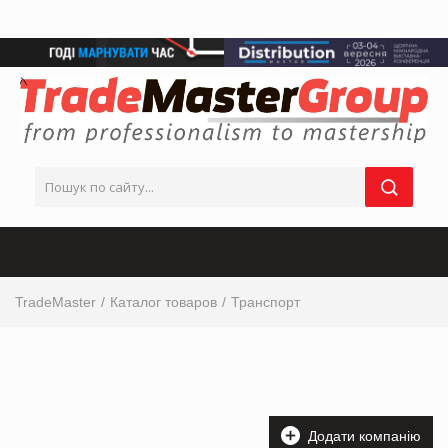
TradeMaster
Каталог товаров
Транспорт
комерційний транспорт, продаж комерційний транспорт, оренда комерційний транспорт, купити
комерційний транспорт, виробник комерційний транспорт, замовити комерційний транспорт,
перелік компаній виробників комерційний транспорт
Додати компанію