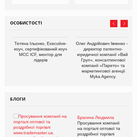
ОСОБИСТОСТІ
,
Тетяна Ільєнко, Executive-
Олег Андрійович Івченко —
ОВ
коуч, сертифікований коуч
директор патентно-
МСС ICF, ментор для
юридичної компанії «Вайз
лідерів
Груп», консалтингової
компанії «Парето» та
маркетингової агенції
Myka Agency.
БЛОГИ
Брагина Людмила
ї
Просування компанії
а
на порталі оптової та
роздрібної торгівлі