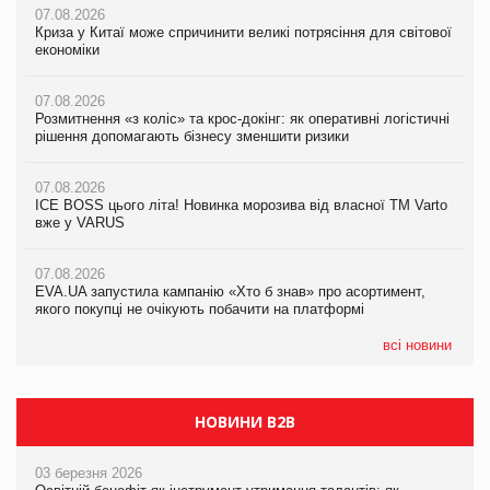
07.08.2026
07.08.2026
Криза у Китаї може спричинити великі потрясіння для світової
07.08.2026
Криза у Китаї може спричинити великі потрясіння для світової
економіки
ICE BOSS цього літа! Новинка морозива від власної ТМ Varto
економіки
вже у VARUS
07.08.2026
07.08.2026
Розмитнення «з коліс» та крос-докінг: як оперативні логістичні
07.08.2026
Kraft Heinz скоротила збиток у першому півріччі
рішення допомагають бізнесу зменшити ризики
EVA.UA запустила кампанію «Хто б знав» про асортимент,
якого покупці не очікують побачити на платформі
07.08.2026
07.08.2026
Продажі Hugo Boss впали на 9%
ICE BOSS цього літа! Новинка морозива від власної ТМ Varto
06.08.2026
вже у VARUS
Смачна новинка для хвостатих: у VARUS з’явилися паучі
07.08.2026
Varto Paw expert від власної ТМ Varto!
Франція заборонила рекламні дзвінки без згоди клієнтів
07.08.2026
EVA.UA запустила кампанію «Хто б знав» про асортимент,
05.08.2026
якого покупці не очікують побачити на платформі
Мережа супермаркетів VARUS купує мережу магазинів
формату convenience store КОЛО: об’єднана компанія
налічуватиме 374 магазини
всі новини
НОВИНИ B2B
03 березня 2026