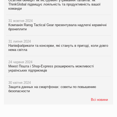
Освітній бенефіт як інструмент утримання талантів: як
ThinkGlobal підвищує лояльність та продуктивність вашої
команди
31 жовтня 2024
Компанія Rarog Tactical Gear презентувала надлегкі керамічні
бронеплити
31 липня 2024
Напівфабрикати та консерви, які стануть в пригоді, коли довго
нема світла
24 червня 2024
Meest Пошта і Shop-Express розширюють можливості
українських підприємців
30 квітня 2024
Защита данных на смартфонах: советы по повышению
безопасности
Всі новини