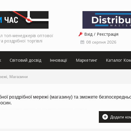
Вхід
Реєстрація
л топ-менеджерів оптової
та роздрібної торгівлі
08 серпня 2026
к
Світовий досвід
Інновації
Маркетинг
Каталог Ком
ережі, Магазини
ібної роздрібної мережі (магазину) та зможете безпосереднь
носин.
 сможете напрямую связаться для обсуждения партнерских отношений.
Додати ко