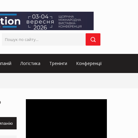
паній
Логістика
Тренінги
Конференції
о
мпанію