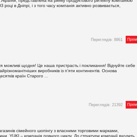
країни, представлена на ринку продуктового ритейлу компанією
році в Дніпрі, і з того часу компанія активно розвивається,
Переглядів: 8861
Прем
иття можливі щодня! Це наша пристрасть і покликання! Відчуйте себе
йрізноманітніших виробників із п’яти континентів. Основа
ятків країн Старого ...
Переглядів: 21392
Прем
агазинів сімейного шопінгу з власними торговими марками,
ни. YUKI – компанія повного циклу. До структури компанії входить