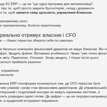
що K2 ERP — це не “ще одна програма для автоматизації”.
 про те, щоб просто закрити бухгалтерію, склад і документи.
ро те, щоб
змінити саму щільність управління бізнесом
.
рекламному сенсі.
же приземленому, болючо-практичному.
реально отримує власник і CFO
 — бізнес перестає збирати себе по шматках.
е багатьох компаніях фінансовий директор не керує бізнесом. Він 
фри. Зводить файли. Виловлює розбіжності. Чекає “уже точно фіна
ю звіту. Перепитує. Уточнює. Знову зводить. І тільки після цього
гається приймати рішення.
 управління.
хеологія.
альна ERP-платформа починається там, де CFO перестає бути
чем уламків і знову стає фінансовим директором. Де управлінський
лтерський і податковий контури не живуть окремими життями, а
ють усередині однієї логіки. Де цифри — це не сюрприз наприкінці
я, а щоденний інструмент керування.