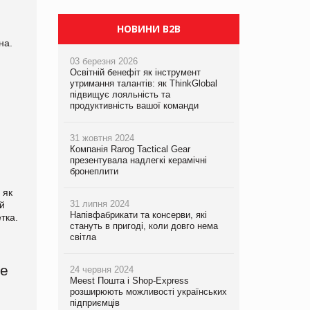
PrivateLabel&FMCG Master 2026
НОВИНИ B2B
на.
03 березня 2026
Освітній бенефіт як інструмент
утримання талантів: як ThinkGlobal
підвищує лояльність та
продуктивність вашої команди
31 жовтня 2024
Компанія Rarog Tactical Gear
презентувала надлегкі керамічні
бронеплити
 як
31 липня 2024
ій
Напівфабрикати та консерви, які
тка.
стануть в пригоді, коли довго нема
світла
це
24 червня 2024
Meest Пошта і Shop-Express
розширюють можливості українських
підприємців