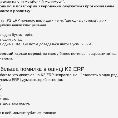
тавимо на стіл мільйони й молимося”,
одимо в платформу з керованим бюджетом і прогнозованим
зонтом розвитку
.
тут K2 ERP починає виглядати не як “ще одна система”, а як
ипово інший клас рішення.
 одна бухгалтерія.
 один склад.
 одна CRM, яку потім доведеться шити з усім іншим.
фровий каркас мережі
, на якому бізнес починає працювати зв’язан
ивками.
більша помилка в оцінці K2 ERP
багато хто дивиться на K2 ERP неправильно. Її ставлять в один ряд 
чними ERP і думають приблизно так:
,
o,
,
хтось,
K2 десь там поруч.
е в цей момент губиться головне.