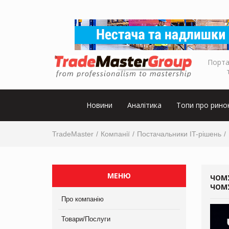
Порта
Новини
Аналітика
Топи про рино
TradeMaster
Компанії
Постачальники IT-рішень
МЕНЮ
ЧОМУ
ЧОМУ
Про компанію
Товари/Послуги