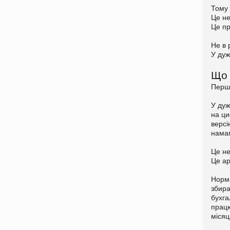
Тому 
Це не
Це п
Не в 
У ду
Що 
Перше
У дуж
на ци
версі
нама
Це не
Це ар
Норм
збира
бухга
працю
місяц