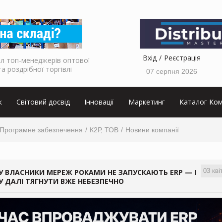
Вхід
Реєстрація
л топ-менеджерів оптової
та роздрібної торгівлі
07 серпня 2026
к
Світовий досвід
Інновації
Маркетинг
Каталог Ком
Програмне забезпечення
К2Р, ТОВ
Новини компанії
03 кві
 ВЛАСНИКИ МЕРЕЖ РОКАМИ НЕ ЗАПУСКАЮТЬ ERP — І
 ДАЛІ ТЯГНУТИ ВЖЕ НЕБЕЗПЕЧНО