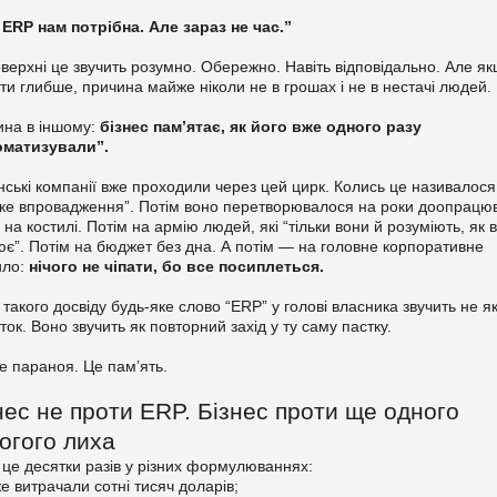
 ERP нам потрібна. Але зараз не час.”
верхні це звучить розумно. Обережно. Навіть відповідально. Але я
ти глибше, причина майже ніколи не в грошах і не в нестачі людей.
ина в іншому:
бізнес пам’ятає, як його вже одного разу
оматизували”.
нські компанії вже проходили через цей цирк. Колись це називалося
ке впровадження”. Потім воно перетворювалося на роки доопрацю
 на костилі. Потім на армію людей, які “тільки вони й розуміють, як 
є”. Потім на бюджет без дна. А потім — на головне корпоративне
ило:
нічого не чіпати, бо все посиплеться.
 такого досвіду будь-яке слово “ERP” у голові власника звучить не я
ток. Воно звучить як повторний захід у ту саму пастку.
не параноя. Це пам’ять.
нес не проти ERP. Бізнес проти ще одного
огого лиха
 це десятки разів у різних формулюваннях:
е витрачали сотні тисяч доларів;