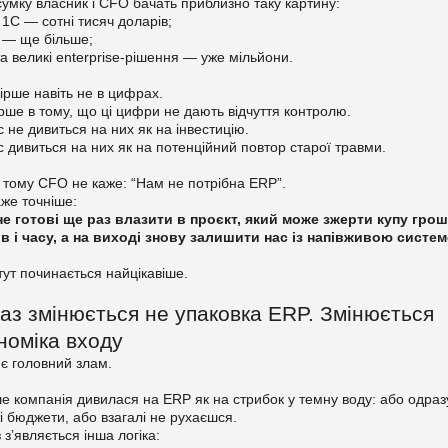
сумку власник і CFO бачать приблизно таку картину:
 1С — сотні тисяч доларів;
 — ще більше;
а великі enterprise-рішення — уже мільйони.
гірше навіть не в цифрах.
рше в тому, що ці цифри не дають відчуття контролю.
с не дивиться на них як на інвестицію.
с дивиться на них як на потенційний повтор старої травми.
тому CFO не каже: “Нам не потрібна ERP”.
аже точніше:
не готові ще раз влазити в проєкт, який може зжерти купу грош
ів і часу, а на виході знову залишити нас із напівживою систе
 тут починається найцікавіше.
аз змінюється не упаковка ERP. Змінюється
номіка входу
 є головний злам.
е компанія дивилася на ERP як на стрибок у темну воду: або одраз
і бюджети, або взагалі не рухаєшся.
 з’являється інша логіка: