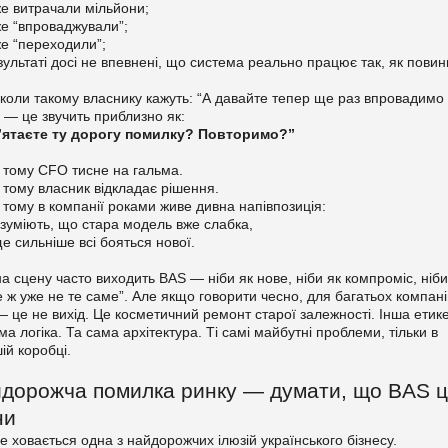
е витрачали мільйони;
е “впроваджували”;
е “переходили”;
езультаті досі не впевнені, що система реально працює так, як повин
коли такому власнику кажуть: “А давайте тепер ще раз впровадимо
 — це звучить приблизно як:
’ятаєте ту дорогу помилку? Повторимо?”
 тому CFO тисне на гальма.
тому власник відкладає рішення.
тому в компанії роками живе дивна напівпозиція:
озуміють, що стара модель вже слабка,
е сильніше всі бояться нової.
 на сцену часто виходить BAS — ніби як нове, ніби як компроміс, ніби
е ж уже не те саме”. Але якщо говорити чесно, для багатьох компан
 це не вихід. Це косметичний ремонт старої залежності. Інша етике
ма логіка. Та сама архітектура. Ті самі майбутні проблеми, тільки в
шій коробці.
дорожча помилка ринку — думати, що BAS 
ни
е ховається одна з найдорожчих ілюзій українського бізнесу.