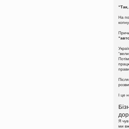
“Так,
На по
копну
Прич
“авт
Украї
“вели
Потім
працю
прав
Після
розви
І це 
Біз
дор
Я чув
ми вж