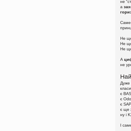
не “с
а
зах
гори
Саме 
принц
Не ще
Не ще
Не ще
А
ци
не ур
Най
Дуже 
класи
є BAS
є Odo
є SAP
є ще 
ну і 
І сам