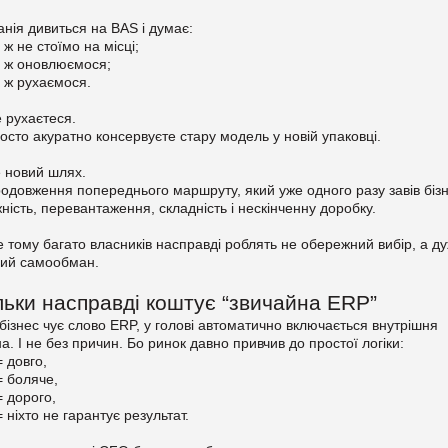
нія дивиться на BAS і думає:
 ж не стоїмо на місці;
и ж оновлюємося;
 ж рухаємося.
е рухаєтеся.
осто акуратно консервуєте стару модель у новій упаковці.
 новий шлях.
одовження попереднього маршруту, який уже одного разу завів бізн
ність, перевантаження, складність і нескінченну доробку.
е тому багато власників насправді роблять не обережний вибір, а д
гий самообман.
льки насправді коштує “звичайна ERP”
бізнес чує слово ERP, у голові автоматично включається внутрішня
а. І не без причин. Бо ринок давно привчив до простої логіки:
 довго,
= боляче,
 дорого,
 ніхто не гарантує результат.