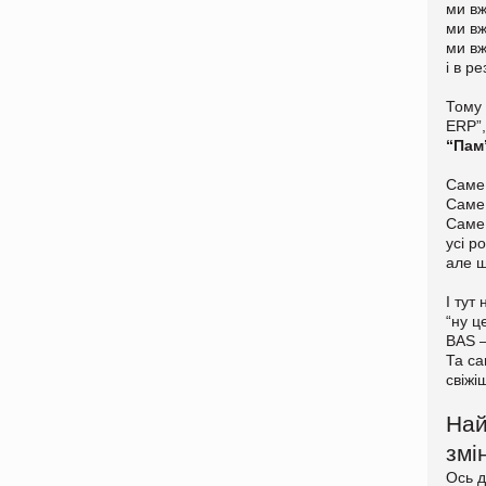
ми вж
ми вж
ми вж
і в р
Тому 
ERP”,
“Пам
Саме
Саме 
Саме 
усі р
але щ
І тут
“ну ц
BAS —
Та са
свіжі
Най
змі
Ось д