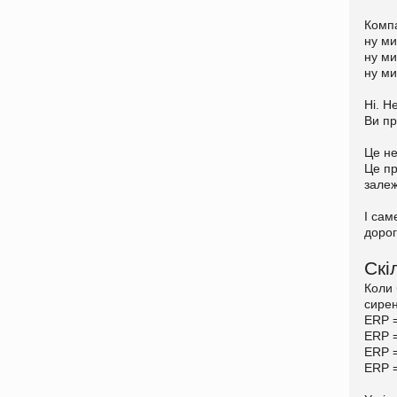
Компа
ну ми
ну м
ну ми
Ні. Н
Ви пр
Це не
Це пр
залеж
І сам
доро
Скі
Коли 
сирен
ERP =
ERP 
ERP =
ERP =