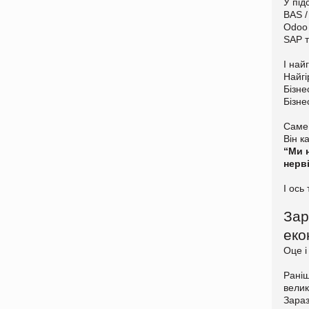
У під
BAS /
Odoo
SAP т
І най
Найгі
Бізне
Бізне
Саме 
Він к
“Ми 
нерв
І ось
Зар
еко
Оце і
Раніш
велик
Зараз