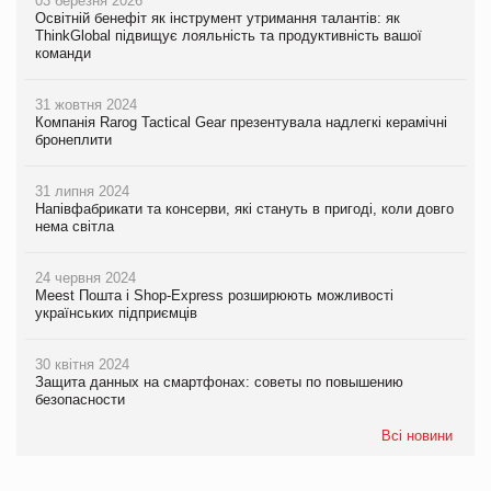
03 березня 2026
Освітній бенефіт як інструмент утримання талантів: як
ThinkGlobal підвищує лояльність та продуктивність вашої
команди
31 жовтня 2024
Компанія Rarog Tactical Gear презентувала надлегкі керамічні
бронеплити
31 липня 2024
Напівфабрикати та консерви, які стануть в пригоді, коли довго
нема світла
24 червня 2024
Meest Пошта і Shop-Express розширюють можливості
українських підприємців
30 квітня 2024
Защита данных на смартфонах: советы по повышению
безопасности
Всі новини