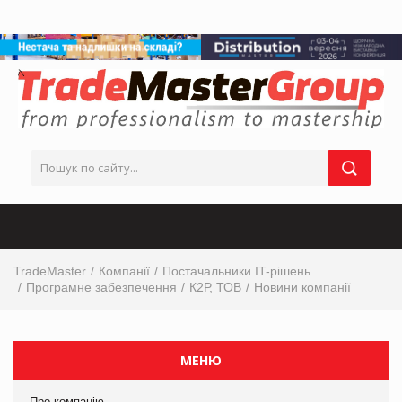
TradeMaster
Компанії
Постачальники IT-рішень
Програмне забезпечення
К2Р, ТОВ
Новини компанії
МЕНЮ
Про компанію