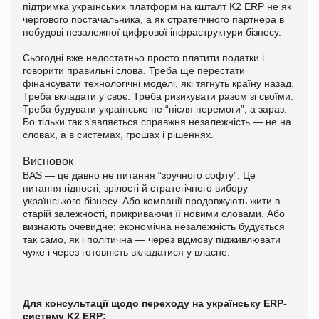
підтримка українських платформ на кшталт K2 ERP не як
чергового постачальника, а як стратегічного партнера в
побудові незалежної цифрової інфраструктури бізнесу.
Сьогодні вже недостатньо просто платити податки і
говорити правильні слова. Треба ще перестати
фінансувати технологічні моделі, які тягнуть країну назад.
Треба вкладати у своє. Треба ризикувати разом зі своїми.
Треба будувати українське не “після перемоги”, а зараз.
Бо тільки так з’являється справжня незалежність — не на
словах, а в системах, грошах і рішеннях.
Висновок
BAS — це давно не питання “зручного софту”. Це
питання гідності, зрілості й стратегічного вибору
українського бізнесу. Або компанії продовжують жити в
старій залежності, прикриваючи її новими словами. Або
визнають очевидне: економічна незалежність будується
так само, як і політична — через відмову підживлювати
чуже і через готовність вкладатися у власне.
Для консультації щодо переходу на українську ERP-
систему K2 ERP: