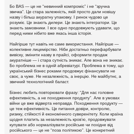
Бо BAS — це не “невинний компроміс” і не “зручна
звичка”. Це стара залежність, якій просто дали новішу
назву і більш акуратну упаковку. І ринок чудово це
розуміє. Це знають дилери. Це знають інтегратори. Це
знають замовники. І все одно продовжують удавати, що
перед ними нібито вже якась інша історія.
Найгірше тут навіть не саме використання. Найгірше —
колективне лицемірство. Ніби достатньо перефарбувати
вивіску, змінити назву в прайсі, оформити продаж
акуратніше — і стара сутність зникає. Але вона не зникає.
Бо проблема не в одній абревіатурі. Проблема в тому, що
український бізнес роками продовжує фінансувати не
своє, а чуже. Не незалежність, а інерцію. Не майбутнє, а
звичний технологічний баласт.
Бізнес любить повторювати фразу: “Для нас головне
ефективність, а не походження продукту”. Але в умовах
війни це вже відверта неправда. Походження продукту —
це теж ефективність. Це питання довіри, контролю,
ризику, стійкості й економічного суверенітету. Коли країна
щодня платить за незалежність кров’ю, продовжувати
купувати або нормалізувати російське чи похідне від
російського — це не “поза політикою”. Це конкретний