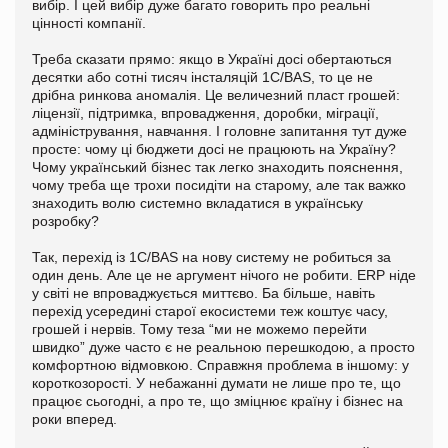
вибір. І цей вибір дуже багато говорить про реальні
цінності компанії.
Треба сказати прямо: якщо в Україні досі обертаються
десятки або сотні тисяч інсталяцій 1С/BAS, то це не
дрібна ринкова аномалія. Це величезний пласт грошей:
ліцензії, підтримка, впровадження, доробки, міграції,
адміністрування, навчання. І головне запитання тут дуже
просте: чому ці бюджети досі не працюють на Україну?
Чому український бізнес так легко знаходить пояснення,
чому треба ще трохи посидіти на старому, але так важко
знаходить волю системно вкладатися в українську
розробку?
Так, перехід із 1С/BAS на нову систему не робиться за
один день. Але це не аргумент нічого не робити. ERP ніде
у світі не впроваджується миттєво. Ба більше, навіть
перехід усередині старої екосистеми теж коштує часу,
грошей і нервів. Тому теза “ми не можемо перейти
швидко” дуже часто є не реальною перешкодою, а просто
комфортною відмовкою. Справжня проблема в іншому: у
короткозорості. У небажанні думати не лише про те, що
працює сьогодні, а про те, що зміцнює країну і бізнес на
роки вперед.