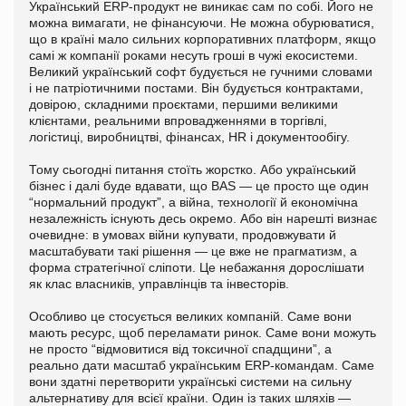
Український ERP-продукт не виникає сам по собі. Його не
можна вимагати, не фінансуючи. Не можна обурюватися,
що в країні мало сильних корпоративних платформ, якщо
самі ж компанії роками несуть гроші в чужі екосистеми.
Великий український софт будується не гучними словами
і не патріотичними постами. Він будується контрактами,
довірою, складними проєктами, першими великими
клієнтами, реальними впровадженнями в торгівлі,
логістиці, виробництві, фінансах, HR і документообігу.
Тому сьогодні питання стоїть жорстко. Або український
бізнес і далі буде вдавати, що BAS — це просто ще один
“нормальний продукт”, а війна, технології й економічна
незалежність існують десь окремо. Або він нарешті визнає
очевидне: в умовах війни купувати, продовжувати й
масштабувати такі рішення — це вже не прагматизм, а
форма стратегічної сліпоти. Це небажання дорослішати
як клас власників, управлінців та інвесторів.
Особливо це стосується великих компаній. Саме вони
мають ресурс, щоб переламати ринок. Саме вони можуть
не просто “відмовитися від токсичної спадщини”, а
реально дати масштаб українським ERP-командам. Саме
вони здатні перетворити українські системи на сильну
альтернативу для всієї країни. Один із таких шляхів —