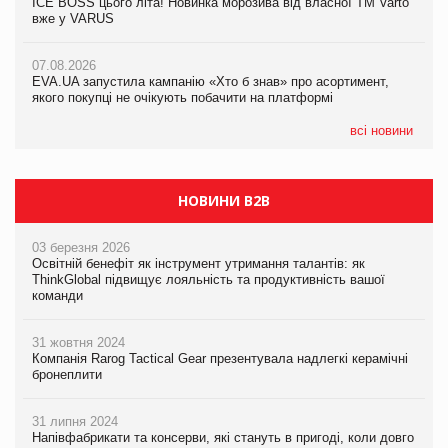
ICE BOSS цього літа! Новинка морозива від власної ТМ Varto
06.08.2026
вже у VARUS
Смачна новинка для хвостатих: у VARUS з’явилися паучі
07.08.2026
Varto Paw expert від власної ТМ Varto!
Франція заборонила рекламні дзвінки без згоди клієнтів
07.08.2026
EVA.UA запустила кампанію «Хто б знав» про асортимент,
05.08.2026
якого покупці не очікують побачити на платформі
Мережа супермаркетів VARUS купує мережу магазинів
формату convenience store КОЛО: об’єднана компанія
налічуватиме 374 магазини
всі новини
НОВИНИ B2B
03 березня 2026
Освітній бенефіт як інструмент утримання талантів: як
ThinkGlobal підвищує лояльність та продуктивність вашої
команди
31 жовтня 2024
Компанія Rarog Tactical Gear презентувала надлегкі керамічні
бронеплити
31 липня 2024
Напівфабрикати та консерви, які стануть в пригоді, коли довго