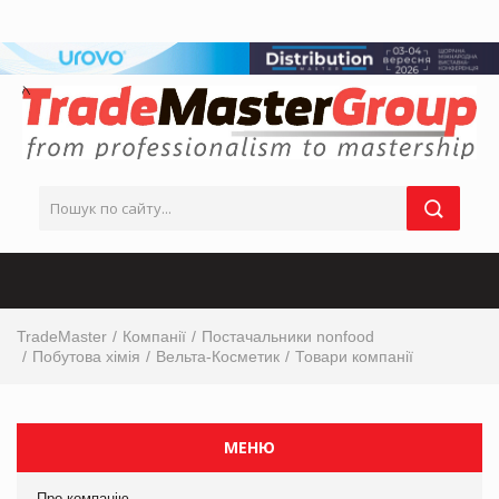
TradeMaster
Компанії
Постачальники nonfood
Побутова хімія
Вельта-Косметик
Товари компанії
МЕНЮ
Про компанію