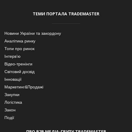
ТЕМИ ПОРТАЛА TRADEMASTER
Новини України та закордону
Аналітика ринку
Топи про ринок
Інтерв’ю
Відео-тренінги
Світовий досвід
Інновації
Маркетинг&Продажі
Закупки
Логістика
Закон
Події
ПРО В2В МЕДІА-ГРУПУ TRADEMASTER