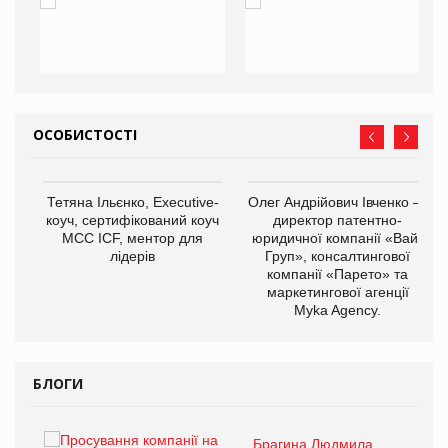
ОСОБИСТОСТІ
,
Тетяна Ільєнко, Executive-
Олег Андрійович Івченко —
ОВ
коуч, сертифікований коуч
директор патентно-
МСС ICF, ментор для
юридичної компанії «Вайз
лідерів
Груп», консалтингової
компанії «Парето» та
маркетингової агенції
Myka Agency.
БЛОГИ
Брагина Людмила