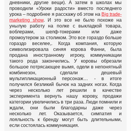
дневники, другие вещи). А затем в школах мы
проводили «Уроки радости» вместо последнего
урока – подробнее я расскажу об этом на
Big trade-
marketing show
. И это все не было похоже на
унылую работу на полке с выкладкой товара,
воблерами, шелф-токерами или даже
промоутером за столиком. Это все гораздо больше
гораздо веселее,. Когда компания, которую
символизировала синяя корова Фанни, была
продана иностранному игроку, коммуникации
такого рода закончились. У коровы обрезали
большое потрясающее вымя, одели в непонятный
комбинезон, сделали дешевый
мультипликационный персонаж… - в итоге
получился безликий бычок на задних ногах. Когда
через несколько лет решили в качестве
эксперимента вернуть нашу корову, продажи
категории увеличились в три раза. Люди помнили и
ждали, они были благодарны даже через
несколько лет. Оказывается, симпатия и
лояльность к бренду могут быть длительными,
если состоялась коммуникация.