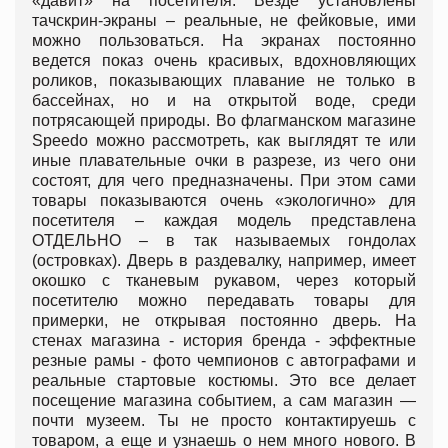
«давит» на посетителя. Везде установлены
тачскрин-экраны – реальные, не фейковые, ими
можно пользоваться. На экранах постоянно
ведется показ очень красивых, вдохновляющих
роликов, показывающих плавание не только в
бассейнах, но и на открытой воде, среди
потрясающей природы. Во флагманском магазине
Speedo можно рассмотреть, как выглядят те или
иные плавательные очки в разрезе, из чего они
состоят, для чего предназначены. При этом сами
товары показываются очень «экологично» для
посетителя – каждая модель представлена
ОТДЕЛЬНО – в так называемых гондолах
(островках). Дверь в раздевалку, например, имеет
окошко с тканевым рукавом, через который
посетителю можно передавать товары для
примерки, не открывая постоянно дверь. На
стенах магазина - история бренда - эффектные
резные рамы - фото чемпионов с автографами и
реальные стартовые костюмы. Это все делает
посещение магазина событием, а сам магазин —
почти музеем. Ты не просто контактируешь с
товаром, а еще и узнаешь о нем много нового. В