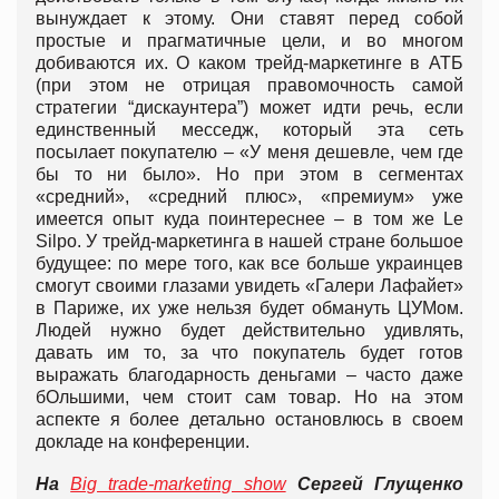
вынуждает к этому. Они ставят перед собой
простые и прагматичные цели, и во многом
добиваются их. О каком трейд-маркетинге в АТБ
(при этом не отрицая правомочность самой
стратегии “дискаунтера”) может идти речь, если
единственный месседж, который эта сеть
посылает покупателю – «У меня дешевле, чем где
бы то ни было». Но при этом в сегментах
«средний», «средний плюс», «премиум» уже
имеется опыт куда поинтереснее – в том же Le
Silpo. У трейд-маркетинга в нашей стране большое
будущее: по мере того, как все больше украинцев
смогут своими глазами увидеть «Галери Лафайет»
в Париже, их уже нельзя будет обмануть ЦУМом.
Людей нужно будет действительно удивлять,
давать им то, за что покупатель будет готов
выражать благодарность деньгами – часто даже
бОльшими, чем стоит сам товар. Но на этом
аспекте я более детально остановлюсь в своем
докладе на конференции.
На
Big trade-marketing show
Сергей Глущенко