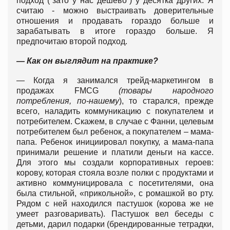
подход (“зато у нас дешево”) у десятка других. Я
считаю - можно выстраивать доверительные
отношения и продавать гораздо больше и
зарабатывать в итоге гораздо больше. Я
предпочитаю второй подход.
— Как он выглядит на практике?
— Когда я занимался трейд-маркетингом в
продажах FMCG
(товары народного
потребления, по-нашему
), то старался, прежде
всего, наладить коммуникацию с покупателем и
потребителем. Скажем, в случае с Фанни, целевым
потребителем был ребенок, а покупателем – мама-
папа. Ребенок инициировал покупку, а мама-папа
принимали решение и платили деньги на кассе.
Для этого мы создали корпоративных героев:
корову, которая стояла возле полки с продуктами и
активно коммуницировала с посетителями, она
была стильной, «прикольной», с ромашкой во рту.
Рядом с ней находился пастушок (корова же не
умеет разговаривать). Пастушок вел беседы с
детьми, дарил подарки (брендированные тетрадки,