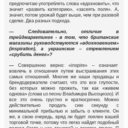
предпочитаю употреблять слова «вдохновить», что
значит «развить категорию», «засеять поля». А,
значит, потом урожай будет выше, чем при разовой
сделке. Два разных подхода.
— Следовательно, отличие в
трейдмаркетинге - в том, что британские
магазины руководствуются «вдохновением»
(inspiration), а украинские – стремлением
«срубить денег»?
—
Совершенно верно: «inspire» – означает
вовлечь в отношения путем выстраивания этих
самых отношений. Многие же наши продавцы и
брендодержатели считают, что это все глупости,
без которых можно прожить, так как «живем
однова»
(слова из песни Владимира Высоцкого).
И
все это очень грустно и краткосрочно. Можно
действительно продать сию секунду с
минимальной прибылью и забыть о клиенте. Он
же, в свою очередь, вряд ли будет лоялен вашей
торговой точке, потому что легко найдет подобный