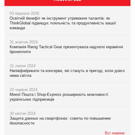
03 березня 2026
Освітній бенефіт як інструмент утримання талантів: як
ThinkGlobal підвищує лояльність та продуктивність вашої
команди
31 жовтня 2024
Компанія Rarog Tactical Gear презентувала надлегкі керамічні
бронеплити
31 липня 2024
Напівфабрикати та консерви, які стануть в пригоді, коли довго
нема світла
24 червня 2024
Meest Пошта і Shop-Express розширюють можливості
українських підприємців
30 квітня 2024
Защита данных на смартфонах: советы по повышению
безопасности
Всі новини