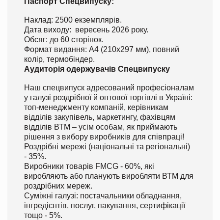
Паспорт Спецвипуску:
Наклад: 2500 екземплярів.
Дата виходу: вересень 2026 року.
Обсяг: до 60 сторінок.
Формат видання: А4 (210х297 мм), повний
колір, термобіндер.
Аудиторія одержувачів Спецвипуску
Наш спецвипуск адресований професіоналам
у галузі роздрібної й оптової торгівлі в Україні:
топ-менеджменту компаній, керівникам
відділів закупівель, маркетингу, фахівцям
відділів ВТМ – усім особам, як приймають
рішення з вибору виробників для співпраці!
Роздрібні мережі (національні та регіональні)
- 35%.
Виробники товарів FMCG - 60%, які
виробляють або планують виробляти ВТМ для
роздрібних мереж.
Суміжні галузі: постачальники обладнання,
інгредієнтів, послуг, пакування, сертифікації
тощо - 5%.