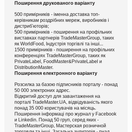
Поширення друкованого варіанту
500 примірників - іменна доставка топ-
керівникам роздрібних мереж, виробників і
дистриб'юторів;
500 примірників - поширення на профільних
виставках партнерів TradeMasterGroup, таких
як WorldFood, Індустрія торгівлі та інші...
1500 примірників - поширення на профільних
конференціях TradeMasterGroup, таких як
PrivateLabel, FoodMaster&PrivateLabel и
DistributionMaster.
Поширення електронного варіанту
Розсилка за базою підписників порталу - понад
50 000 электроних адрес.
Відкритий доступ для завантаження на
порталі TradeMaster.UA, відвідуваність якого
понад 35 000 користувачів на місяць.
Поширення інформаці про журнал у Facebook
и Linkedin. Понад 50 груп, серед яких -
TradeMasterGroup, Мастерская розничной
торговли та інші. Загальна аудиторія - пнад