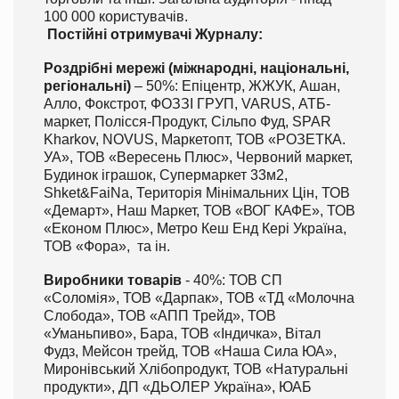
100 000 користувачів.
Постійні отримувачі Журналу:
Роздрібні мережі (міжнародні, національні,
регіональні)
– 50%: Епіцентр, ЖЖУК, Ашан,
Алло, Фокстрот, ФОЗЗІ ГРУП, VARUS, АТБ-
маркет, Полісся-Продукт, Сільпо Фуд, SPAR
Kharkov, NOVUS, Маркетопт, ТОВ «РОЗЕТКА.
УА», ТОВ «Вересень Плюс», Червоний маркет,
Будинок іграшок, Супермаркет 33м2,
Shket&FaiNa, Територія Мінімальних Цін, ТОВ
«Демарт», Наш Маркет, ТОВ «ВОГ КАФЕ», ТОВ
«Економ Плюс», Метро Кеш Енд Кері Україна,
ТОВ «Фора», та ін.
Виробники товарів
- 40%: ТОВ СП
«Соломія», ТОВ «Дарпак», ТОВ «ТД «Молочна
Слобода», ТОВ «АПП Трейд», ТОВ
«Уманьпиво», Бара, ТОВ «Індичка», Вітал
Фудз, Мейсон трейд, ТОВ «Наша Сила ЮА»,
Миронівський Хлібопродукт, ТОВ «Натуральні
продукти», ДП «ДЬОЛЕР Україна», ЮАБ