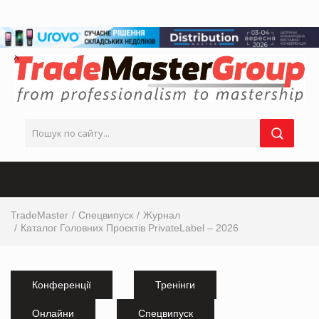
TradeMaster
Спецвипуск
Журнал
Каталог Головних Проєктів PrivateLabel – 2026
Конференції
Тренінги
Онлайни
Спецвипуск