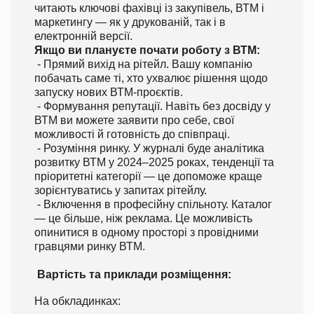
читають ключові фахівці із закупівель, ВТМ і
маркетингу — як у друкованій, так і в
електронній версії.
Якщо ви плануєте почати роботу з ВТМ:
- Прямий вихід на рітейл. Вашу компанію
побачать саме ті, хто ухвалює рішення щодо
запуску нових ВТМ-проєктів.
- Формування репутації. Навіть без досвіду у
ВТМ ви можете заявити про себе, свої
можливості й готовність до співпраці.
- Розуміння ринку. У журналі буде аналітика
розвитку ВТМ у 2024–2025 роках, тенденції та
пріоритетні категорії — це допоможе краще
зорієнтуватись у запитах рітейлу.
- Включення в професійну спільноту. Каталог
— це більше, ніж реклама. Це можливість
опинитися в одному просторі з провідними
гравцями ринку ВТМ.
Вартість та приклади розміщення:
На обкладинках: