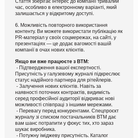
Стаття зберігає інтерес до компанії тривалий
час, особливо в електронному варіанті, який
залишається у відкритому доступі.
6. Можливість повторного використання
контенту. Ви можете використати публікацію як
PR-матеріал у своїх соцмережах, на сайті, у
презентаціях — це додає вагомості вашій
компанії в очах нових клієнтів.
Якщо ви вже працюєте з ВТМ:
- Підтвердження вашої експертності.
Присутність у галузевому журналі підкреслює
статус надійного партнера для рітейлерів.
- Залучення нових клієнтів. Навіть за
наявності поточних контрактів, видимість
серед професійної аудиторії відкриває нові
можливості співпраці з іншими мережами.
- Перевагу перед конкурентами. Спецпроєкт
журналу зі списком постачальників ВТМ дає
вам шанс потрапити у фокус тих, хто зараз
шукає виробника.
- Потужну іміджеву присутність. Каталог