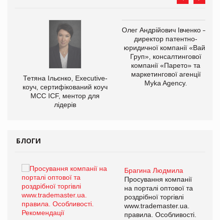
,
Олег Андрійович Івченко —
ОВ
директор патентно-
юридичної компанії «Вайз
Груп», консалтингової
компанії «Парето» та
маркетингової агенції
Тетяна Ільєнко, Executive-
Myka Agency.
коуч, сертифікований коуч
МСС ICF, ментор для
лідерів
БЛОГИ
Брагина Людмила
ї
Просування компанії
а
на порталі оптової та
роздрібної торгівлі
www.trademaster.ua.
і.
правила. Особливості.