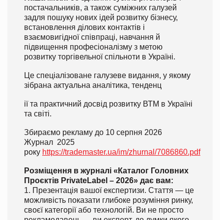
постачальників, а також суміжних галузей
задля пошуку нових ідей розвитку бізнесу,
встановлення ділових контактів і
взаємовигідної співпраці, навчання й
підвищення професіоналізму з метою
розвитку торгівельної спільноти в Україні.
Це спеціалізоване галузеве видання, у якому
зібрана актуальна аналітика, тенденц
ії та практичний досвід розвитку ВТМ в Україні
та світі.
Збираємо рекламу до 10 серпня 2026
Журнал 2025
року
https://trademaster.ua/im/zhurnal/7086860.pdf
Розміщення в журналі «Каталог Головних
Проєктів PrivateLabel – 2026» дає вам:
1. Презентація вашої експертизи. Стаття — це
можливість показати глибоке розуміння ринку,
своєї категорії або технологій. Ви не просто
рекламодавець — ви експерт, до думки якого