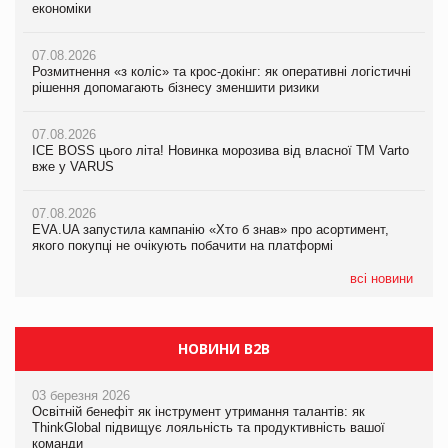
економіки
ICE BOSS цього літа! Новинка морозива від власної ТМ Varto
економіки
вже у VARUS
07.08.2026
07.08.2026
Розмитнення «з коліс» та крос-докінг: як оперативні логістичні
07.08.2026
Kraft Heinz скоротила збиток у першому півріччі
рішення допомагають бізнесу зменшити ризики
EVA.UA запустила кампанію «Хто б знав» про асортимент,
якого покупці не очікують побачити на платформі
07.08.2026
07.08.2026
Продажі Hugo Boss впали на 9%
ICE BOSS цього літа! Новинка морозива від власної ТМ Varto
06.08.2026
вже у VARUS
Смачна новинка для хвостатих: у VARUS з’явилися паучі
07.08.2026
Varto Paw expert від власної ТМ Varto!
Франція заборонила рекламні дзвінки без згоди клієнтів
07.08.2026
EVA.UA запустила кампанію «Хто б знав» про асортимент,
05.08.2026
якого покупці не очікують побачити на платформі
Мережа супермаркетів VARUS купує мережу магазинів
формату convenience store КОЛО: об’єднана компанія
налічуватиме 374 магазини
всі новини
НОВИНИ B2B
03 березня 2026
Освітній бенефіт як інструмент утримання талантів: як
ThinkGlobal підвищує лояльність та продуктивність вашої
команди