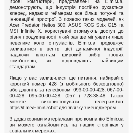
Ігрові комп'ютери, представлені на Elmir.ua,
демонструють, що індустрія постійно рухається
вперед, надаючи геймерам все більш потужні та
інноваційні пристрої. З появою таких моделей, як
Acer Predator Helios 300, ASUS ROG Strix G15 та
MSI Infinite X, користувачі отримують доступ до
рівня продуктивності, який раніше міг уявити лише
невелике коло ентузіастів. Elmir.ua продовжує
залишатися в центрі цієї динамічної індустрії,
надаючи клієнтам широкий вибір ігрових
комп'ютерів, які відповідають найвищим
стандартам.
Якщо у вас залишилися ще питання, набирайте
короткий номер 428 (з мобільного безкоштовно)
або дзвоніть за телефоном: 093-00-00-428, 067-00-
00-428, 095-00-00-428, (057 ) 728-38-48. Також
можете використовувати телеграм-бот
https://t.me/ElmirUAbot для зв'язку з менеджером.
З додатковими матеріалами про компанію Elmir.ua
ви можете ознайомитись на наших сторінках у
соціальних мережах: