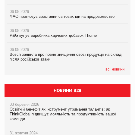
налічуватиме 374 магазини
06.08.2026
06.08.2026
ФАО прогнозує зростання світових цін на продовольство
05.08.2026
ФАО прогнозує зростання світових цін на продовольство
Російська атака 5 серпня стала одним із наймасштабніших
ударів по українському бізнесу за час повномасштабної війни
06.08.2026
06.08.2026
P&G купує виробника харчових добавок Thorne
P&G купує виробника харчових добавок Thorne
05.08.2026
Смачне поповнення дитячого меню: у VARUS з’явилися
06.08.2026
06.08.2026
новинки від ТМ ТОКЕРИ
Bosch заявила про повне знищення своєї продукції на складі
Bosch заявила про повне знищення своєї продукції на складі
після російської атаки
після російської атаки
05.08.2026
Сергій Лісунов про заморожені хлібобулочні вироби на
всі новини
PrivateLabel&FMCG Master 2026
НОВИНИ B2B
03 березня 2026
Освітній бенефіт як інструмент утримання талантів: як
ThinkGlobal підвищує лояльність та продуктивність вашої
команди
31 жовтня 2024