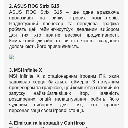
2. ASUS ROG Strix G15
ASUS ROG Strix G15 – ще одна вражаюча
пропозиція на ринку ігрових комп'ютерів.
Надпотужний процесор та передова графіка
роблять цей геймінг-ноутбук ідеальним вибором
для тих, хто прагне високої продуктивності.
Компактний дизайн та висока якість складання
доповнюють його привабливість.
3. MSI Infinite X
MSI Infinite X є стаціонарним ігровим ПК, який
завоював серця багатьох геймерів. З потужним
процесором та графікою, цей комп'ютер готовий до
запуску найвибагливіших ігор. Наявність
розширених опцій налаштування робить його
чудовим вибором для тих, хто прагне
персоналізації своєї ігрової станції.
4. Elmir.ua та Інновації у Світі Ігор