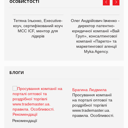
ОСОБИСТОСТІ
,
Тетяна Ільєнко, Executive-
Олег Андрійович Івченко —
ОВ
коуч, сертифікований коуч
директор патентно-
МСС ICF, ментор для
юридичної компанії «Вайз
лідерів
Груп», консалтингової
компанії «Парето» та
маркетингової агенції
Myka Agency.
БЛОГИ
Брагина Людмила
ї
Просування компанії
а
на порталі оптової та
роздрібної торгівлі
www.trademaster.ua.
і.
правила. Особливості.
Рекомендації
Ре