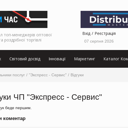
Вхід
Реєстрація
л топ-менеджерів оптової
та роздрібної торгівлі
07 серпня 2026
к
Світовий досвід
Інновації
Маркетинг
Каталог Ком
ьники послуг
"Экспресс - Сервис"
Відгуки
гуки ЧП "Экспресс - Сервис"
гук беде першим.
и коментар