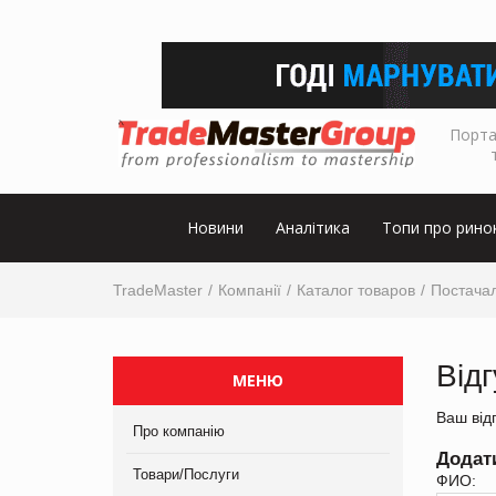
Порта
Новини
Аналітика
Топи про рино
TradeMaster
Компанії
Каталог товаров
Постачал
Від
МЕНЮ
Ваш від
Про компанію
Додат
Товари/Послуги
ФИО: