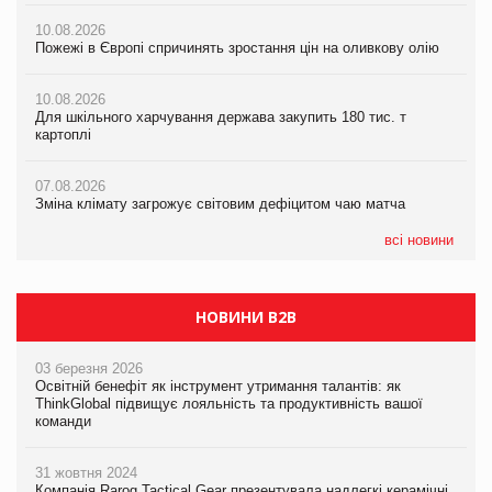
07.08.2026
10.08.2026
Зміна клімату загрожує світовим дефіцитом чаю матча
Пожежі в Європі спричинять зростання цін на оливкову олію
07.08.2026
Розмитнення «з коліс» та крос-докінг: як оперативні логістичні
07.08.2026
рішення допомагають бізнесу зменшити ризики
10.08.2026
Криза у Китаї може спричинити великі потрясіння для світової
Для шкільного харчування держава закупить 180 тис. т
економіки
картоплі
07.08.2026
ICE BOSS цього літа! Новинка морозива від власної ТМ Varto
07.08.2026
вже у VARUS
07.08.2026
Kraft Heinz скоротила збиток у першому півріччі
Зміна клімату загрожує світовим дефіцитом чаю матча
07.08.2026
EVA.UA запустила кампанію «Хто б знав» про асортимент,
всі новини
якого покупці не очікують побачити на платформі
НОВИНИ B2B
03 березня 2026
Освітній бенефіт як інструмент утримання талантів: як
ThinkGlobal підвищує лояльність та продуктивність вашої
команди
31 жовтня 2024
Компанія Rarog Tactical Gear презентувала надлегкі керамічні