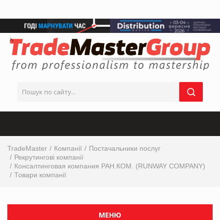
TradeMaster
Компанії
Постачальники послуг
Рекрутингові компанії
Консалтинговая компания РАН.КОМ. (RUNWAY COMPANY)
Товари компанії
МЕНЮ