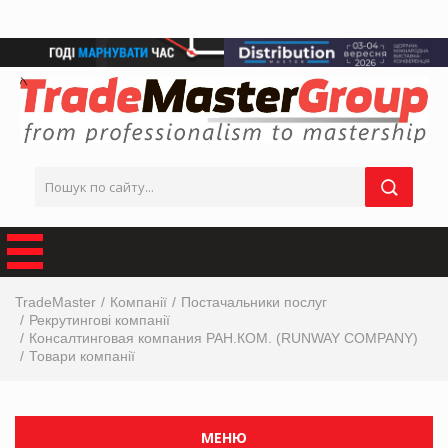
TradeMaster
Компанії
Постачальники послуг
Рекрутингові компанії
Консалтинговая компания РАН.КОМ. (RUNWAY COMPANY)
Товари компанії
МЕНЮ