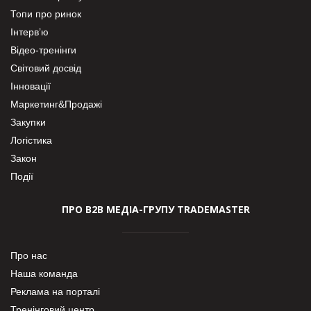
Топи про ринок
Інтерв’ю
Відео-тренінги
Світовий досвід
Інновації
Маркетинг&Продажі
Закупки
Логістика
Закон
Події
ПРО В2В МЕДІА-ГРУПУ TRADEMASTER
Про нас
Наша команда
Реклама на порталі
Тренінговий центр