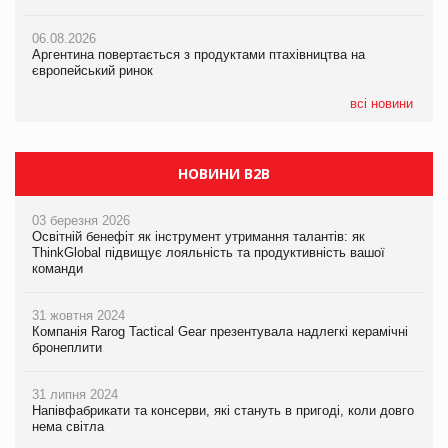
05.08.2026
06.08.2026
06.08.2026
Смачне поповнення дитячого меню: у VARUS з’явилися
Аргентина повертається з продуктами птахівництва на
Аргентина повертається з продуктами птахівництва на
новинки від ТМ ТОКЕРИ
європейський ринок
європейський ринок
05.08.2026
всі новини
Сергій Лісунов про заморожені хлібобулочні вироби на
PrivateLabel&FMCG Master 2026
НОВИНИ B2B
03 березня 2026
Освітній бенефіт як інструмент утримання талантів: як
ThinkGlobal підвищує лояльність та продуктивність вашої
команди
31 жовтня 2024
Компанія Rarog Tactical Gear презентувала надлегкі керамічні
бронеплити
31 липня 2024
Напівфабрикати та консерви, які стануть в пригоді, коли довго
нема світла