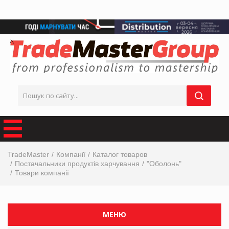
TradeMaster
Компанії
Каталог товаров
Постачальники продуктів харчування
"Оболонь"
Товари компанії
МЕНЮ