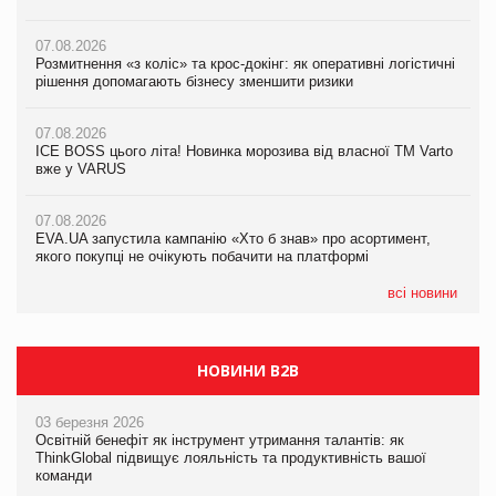
вже у VARUS
07.08.2026
07.08.2026
Розмитнення «з коліс» та крос-докінг: як оперативні логістичні
07.08.2026
Kraft Heinz скоротила збиток у першому півріччі
рішення допомагають бізнесу зменшити ризики
EVA.UA запустила кампанію «Хто б знав» про асортимент,
якого покупці не очікують побачити на платформі
07.08.2026
07.08.2026
Продажі Hugo Boss впали на 9%
ICE BOSS цього літа! Новинка морозива від власної ТМ Varto
06.08.2026
вже у VARUS
Смачна новинка для хвостатих: у VARUS з’явилися паучі
07.08.2026
Varto Paw expert від власної ТМ Varto!
Франція заборонила рекламні дзвінки без згоди клієнтів
07.08.2026
EVA.UA запустила кампанію «Хто б знав» про асортимент,
05.08.2026
якого покупці не очікують побачити на платформі
Мережа супермаркетів VARUS купує мережу магазинів
формату convenience store КОЛО: об’єднана компанія
налічуватиме 374 магазини
всі новини
НОВИНИ B2B
03 березня 2026
Освітній бенефіт як інструмент утримання талантів: як
ThinkGlobal підвищує лояльність та продуктивність вашої
команди