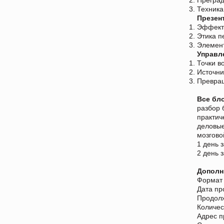
Техника
Презен
Эффект
Этика п
Элемент
Управл
Точки в
Источни
Превращ
Все бл
разбор 
практич
деловые
мозгово
1 день 
2 день 
Дополн
Формат 
Дата пр
Продолж
Количес
Адрес п