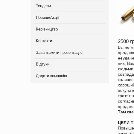
Тендери
Новини/Акції
Керівництво
Контакти
2500 г
Вы не м
Завантажити презентацію
продава
неудачн
них, Ва
Відгуки
людьми 
совпада
Додати компанію
количес
хороший
покупат
тратят 
согласн
продажа
Там где
ЦЕЛИ Т
Повышен
закрепл