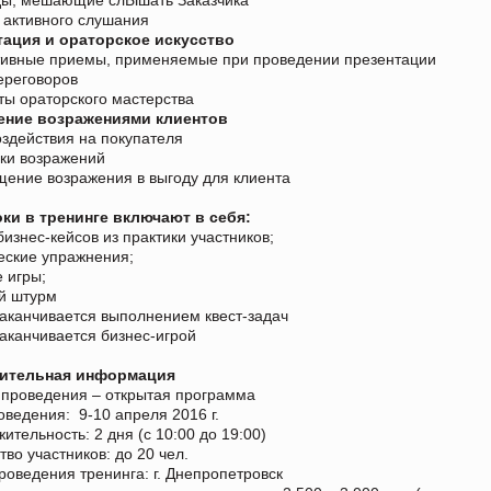
 активного слушания
тация и ораторское искусство
ивные приемы, применяемые при проведении презентации
ереговоров
ы ораторского мастерства
ение возражениями клиентов
оздействия на покупателя
ки возражений
ение возражения в выгоду для клиента
оки в тренинге включают в себя:
бизнес-кейсов из практики участников;
еские упражнения;
 игры;
й штурм
заканчивается выполнением квест-задач
заканчивается бизнес-игрой
ительная информация
проведения – открытая программа
оведения: 9-10 апреля 2016 г.
ительность: 2 дня (с 10:00 до 19:00)
тво участников: до 20 чел.
роведения тренинга: г. Днепропетровск