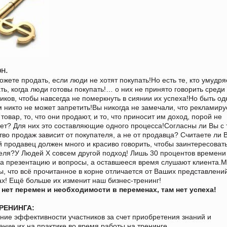
рн.
ожете продать, если люди не хотят покупать!Но есть те, кто умудря
ть, когда люди готовы покупать!… о них не принято говорить среди
иков, чтобы навсегда не померкнуть в сиянии их успеха!Но быть од
м никто не может запретить!Вы никогда не замечали, что рекламир
товар, то, что они продают, и то, что приносит им доход, порой не
ет? Для них это составляющие одного процесса!Согласны ли Вы с 
тво продаж зависит от покупателя, а не от продавца? Считаете ли В
 продавец должен много и красиво говорить, чтобы заинтересоват
еля?У Людей Х совсем другой подход! Лишь 30 процентов времени
на презентацию и вопросы, а оставшееся время слушают клиента.
ы, что всё прочитанное в корне отличается от Ваших представлени
х! Ещё больше их изменит наш бизнес-тренинг!
 нет перемен и необходимости в переменах, там нет успеха!
РЕНИНГА:
ие эффективности участников за счет приобретения знаний и
ение их на практике во время работы на тренинге