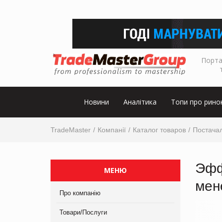
Порта
Новини
Аналітика
Топи про рино
TradeMaster
Компанії
Каталог товаров
Постачал
Эфф
МЕНЮ
мен
Про компанію
Товари/Послуги