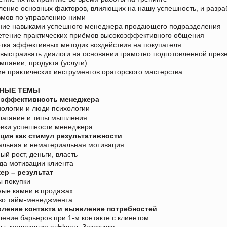
ение основных факторов, влияющих на нашу успешность, и разра
змов по управлению ними
ние навыками успешного менеджера продающего подразделения
тение практических приёмов высокоэффективного общения
тка эффективных методик воздействия на покупателя
выстраивать диалоги на основании грамотно подготовленной през
омпании, продукта (услуги)
е практических инструментов ораторского мастерства
НЫЕ ТЕМЫ
 эффективность менеджера
ологии и люди психологии
лагание и типы мышления
овки успешности менеджера
ция как стимул результативности
альная и нематериальная мотивация
ый рост, деньги, власть
да мотивации клиента
ер – результат
 покупки
ые камни в продажах
во тайм-менеджмента
вление контакта и выявление потребностей
ение барьеров при 1-м контакте с клиентом
ды, мешающие слЫшать Заказчика