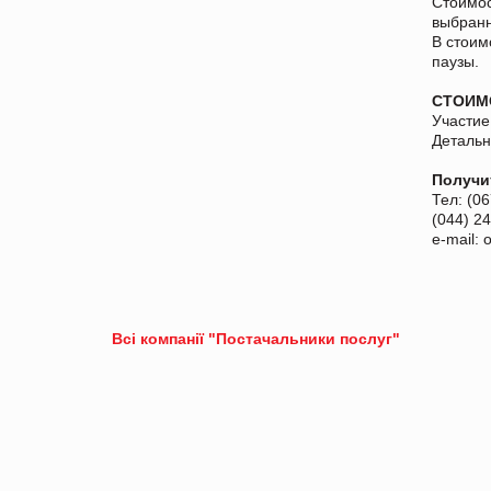
Стоимос
выбран
В стоим
паузы.
СТОИМ
Участие
Детальн
Получи
Тел: (0
(044) 2
e-mail: 
Всі компанії "Постачальники послуг"