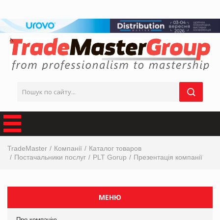
TradeMaster
Компанії
Каталог товаров
Постачальники послуг
PLT Gorup
Презентація компанії
МЕНЮ
Про компанію