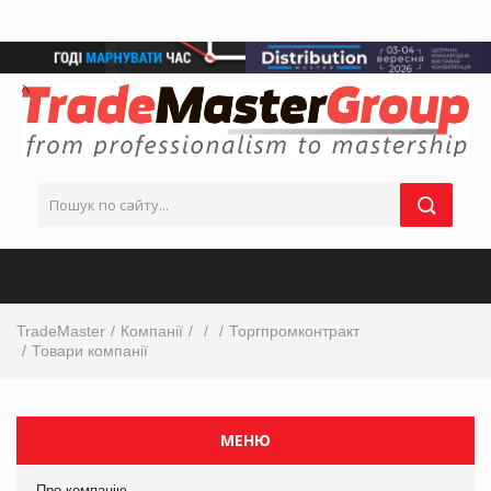
TradeMaster
Компанії
Торгпромконтракт
Товари компанії
МЕНЮ
Про компанію