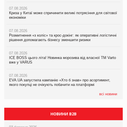
07.08.2026
07.08.2026
Криза у Китаї може спричинити великі потрясіння для світової
07.08.2026
Криза у Китаї може спричинити великі потрясіння для світової
економіки
ICE BOSS цього літа! Новинка морозива від власної ТМ Varto
економіки
вже у VARUS
07.08.2026
07.08.2026
Розмитнення «з коліс» та крос-докінг: як оперативні логістичні
07.08.2026
Kraft Heinz скоротила збиток у першому півріччі
рішення допомагають бізнесу зменшити ризики
EVA.UA запустила кампанію «Хто б знав» про асортимент,
якого покупці не очікують побачити на платформі
07.08.2026
07.08.2026
Продажі Hugo Boss впали на 9%
ICE BOSS цього літа! Новинка морозива від власної ТМ Varto
06.08.2026
вже у VARUS
Смачна новинка для хвостатих: у VARUS з’явилися паучі
07.08.2026
Varto Paw expert від власної ТМ Varto!
Франція заборонила рекламні дзвінки без згоди клієнтів
07.08.2026
EVA.UA запустила кампанію «Хто б знав» про асортимент,
05.08.2026
якого покупці не очікують побачити на платформі
Мережа супермаркетів VARUS купує мережу магазинів
формату convenience store КОЛО: об’єднана компанія
налічуватиме 374 магазини
всі новини
НОВИНИ B2B