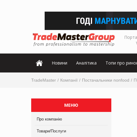
Порта
Новини
Аналітика
Топи про рино
TradeMaster
Компанії
Постачальники nonfood
П
МЕНЮ
Про компанію
Товари/Послуги