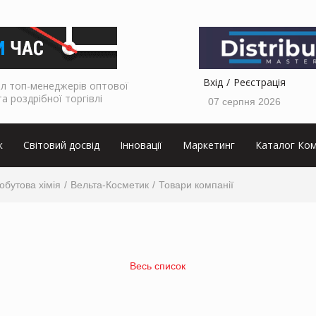
Вхід
Реєстрація
л топ-менеджерів оптової
та роздрібної торгівлі
07 серпня 2026
к
Світовий досвід
Інновації
Маркетинг
Каталог Ком
обутова хімія
Вельта-Косметик
Товари компанії
Весь список