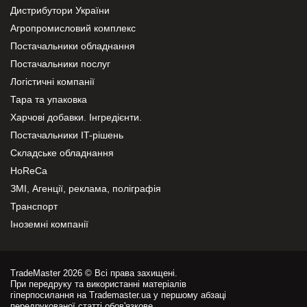
Дистрибутори України
Агропромисловий комплекс
Постачальники обладнання
Постачальники послуг
Логістичні компанії
Тара та упаковка
Харчові добавки. Інгредієнти.
Постачальники IT-рішень
Складське обладнання
HoReCa
ЗМІ, Агенції, реклама, поліграфія
Транспорт
Іноземні компанії
TradeMaster 2026 © Всі права захищені.
При передруку та використанні матеріалів
гіперпосилання на Trademaster.ua у першому абзаці
передрукованої статті обов'язкове.