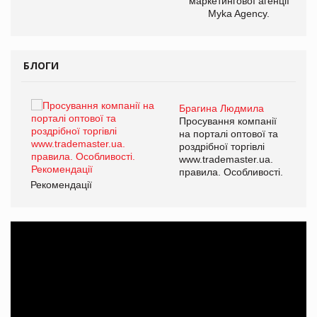
маркетингової агенції
Myka Agency.
БЛОГИ
Брагина Людмила
ї
Просування компанії
а
на порталі оптової та
роздрібної торгівлі
www.trademaster.ua.
і.
правила. Особливості.
Рекомендації
Ре