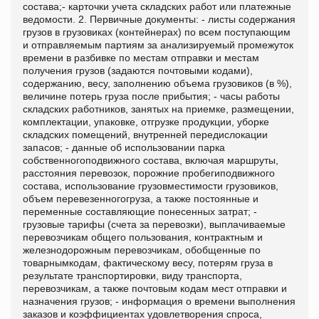
состава;- карточки учета складских работ или платежные
ведомости. 2. Первичные документы: - листы содержания
грузов в грузовиках (контейнерах) по всем поступающим
и отправляемым партиям за анализируемый промежуток
времени в разбивке по местам отправки и местам
получения грузов (задаются почтовыми кодами),
содержанию, весу, заполнению объема грузовиков (в %),
величине потерь груза после прибытия; - часы работы
складских работников, занятых на приемке, размещении,
комплектации, упаковке, отгрузке продукции, уборке
складских помещений, внутренней передислокации
запасов; - данные об использовании парка
собственногоподвижного состава, включая маршруты,
расстояния перевозок, порожние пробегиподвижного
состава, использование грузовместимости грузовиков,
объем перевезенногогруза, а также постоянные и
переменные составляющие понесенных затрат; -
грузовые тарифы (счета за перевозки), выплачиваемые
перевозчикам общего пользования, контрактным и
железнодорожным перевозчикам, обобщенные по
товарнымкодам, фактическому весу, потерям груза в
результате транспортировки, виду транспорта,
перевозчикам, а также почтовым кодам мест отправки и
назначения грузов; - информация о времени выполнения
заказов и коэффициентах удовлетворения спроса,