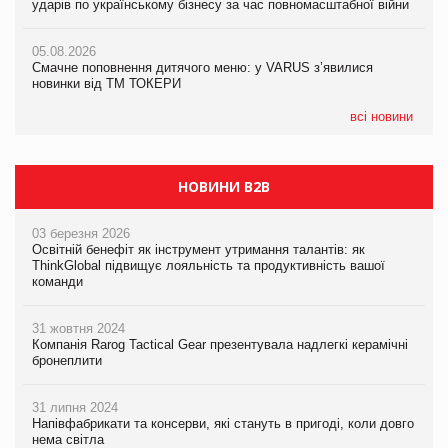
ударів по українському бізнесу за час повномасштабної війни
PrivateLabel&FMCG Master 2026
05.08.2026
AstraZeneca обговорює найбільшу угоду десятиліття
05.08.2026
04.08.2026
Смачне поповнення дитячого меню: у VARUS з’явилися
Через атаку РФ у Дніпрі пошкоджено склад шоколаду
новинки від ТМ ТОКЕРИ
Millennium
всі новини
НОВИНИ B2B
03 березня 2026
Освітній бенефіт як інструмент утримання талантів: як
ThinkGlobal підвищує лояльність та продуктивність вашої
команди
31 жовтня 2024
Компанія Rarog Tactical Gear презентувала надлегкі керамічні
бронеплити
31 липня 2024
Напівфабрикати та консерви, які стануть в пригоді, коли довго
нема світла