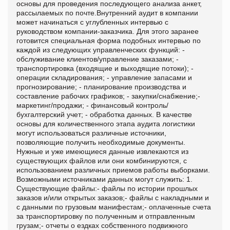
основы для проведения последующего анализа анкет,
рассылаемых по почте.Внутренний аудит в компании
может начинаться с углубленных интервью с
руководством компании-заказчика. Для этого заранее
готовится специальная форма подобных интервью по
каждой из следующих управленческих функций: -
обслуживание клиентов/управление заказами; -
транспортировка (входящие и выходящие потоки); -
операции складирования; - управление запасами и
прогнозирование; - планирование производства и
составление рабочих графиков; - закупки/снабжение;-
маркетинг/продажи; - финансовый контроль/
бухгалтерский учет; - обработка данных. В качестве
основы для количественного этапа аудита логистики
могут использоваться различные источники,
позволяющие получить необходимые документы.
Нужные и уже имеющиеся данные извлекаются из
существующих файлов или они комбинируются, с
использованием различных приемов работы выборками.
Возможными источниками данных могут служить: 1.
Существующие файлы:- файлы по истории прошлых
заказов и/или открытых заказов;- файлы с накладными и
с данными по грузовым манифестам;- оплаченные счета
за транспортировку по полученным и отправленным
грузам;- отчеты о ездках собственного подвижного