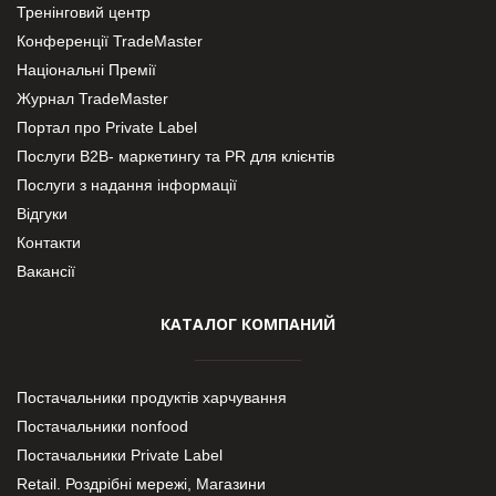
Тренінговий центр
Конференції TradeMaster
Національні Премії
Журнал TradeMaster
Портал про Private Label
Послуги В2В- маркетингу та PR для клієнтів
Послуги з надання інформації
Відгуки
Контакти
Вакансії
КАТАЛОГ КОМПАНИЙ
Постачальники продуктів харчування
Постачальники nonfood
Постачальники Private Label
Retail. Роздрібні мережі, Магазини