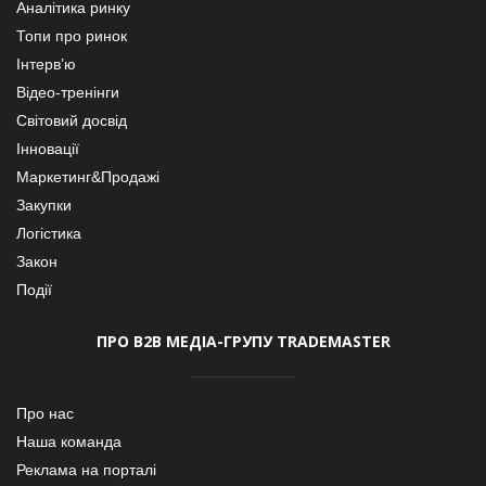
Аналітика ринку
Топи про ринок
Інтерв’ю
Відео-тренінги
Світовий досвід
Інновації
Маркетинг&Продажі
Закупки
Логістика
Закон
Події
ПРО В2В МЕДІА-ГРУПУ TRADEMASTER
Про нас
Наша команда
Реклама на порталі