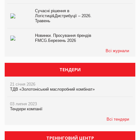
Сучасні рішення в
Логістиці&Дистрибуції – 2026.
Травень
Новинки. Просування брендів
FMCG.Березень 2026
Всі журнали
ТЕНДЕРИ
21 січня 2026
ТДВ «Золотоніський маслоробний комбінат»
03 липня 2023
Тендери компанії
Всі тендери
ТРЕНІНГОВИЙ ЦЕНТР