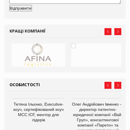
КРАЩІ КОМПАНІЇ
ОСОБИСТОСТІ
,
Тетяна Ільєнко, Executive-
Олег Андрійович Івченко —
ОВ
коуч, сертифікований коуч
директор патентно-
МСС ICF, ментор для
юридичної компанії «Вайз
лідерів
Груп», консалтингової
компанії «Парето» та