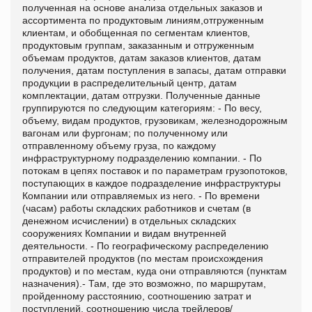
полученная на основе анализа отдельных заказов и
ассортимента по продуктовым линиям,отгруженным
клиентам, и обобщенная по сегментам клиентов,
продуктовым группам, заказанным и отгруженным
объемам продуктов, датам заказов клиентов, датам
получения, датам поступления в запасы, датам отправки
продукции в распределительный центр, датам
комплектации, датам отгрузки. Полученные данные
группируются по следующим категориям: - По весу,
объему, видам продуктов, грузовикам, железнодорожным
вагонам или фургонам; по полученному или
отправленному объему груза, по каждому
инфраструктурному подразделению компании. - По
потокам в цепях поставок и по параметрам грузопотоков,
поступающих в каждое подразделение инфраструктуры
Компании или отправляемых из него. - По времени
(часам) работы складских работников и счетам (в
денежном исчислении) в отдельных складских
сооружениях Компании и видам внутренней
деятельности. - По географическому распределению
отправителей продуктов (по местам происхождения
продуктов) и по местам, куда они отправляются (пунктам
назначения).- Там, где это возможно, по маршрутам,
пройденному расстоянию, соотношению затрат и
поступлений, соотношению числа трейлеров/