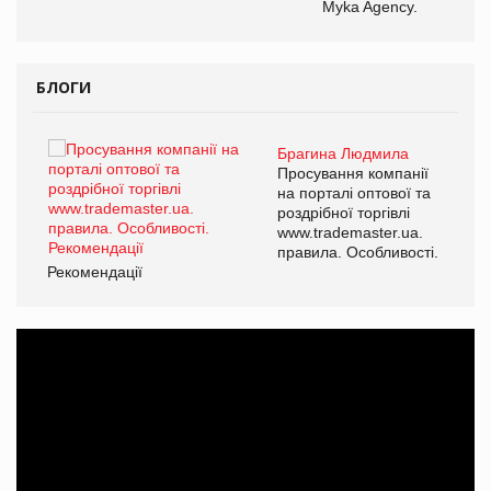
Myka Agency.
БЛОГИ
Брагина Людмила
ї
Просування компанії
а
на порталі оптової та
роздрібної торгівлі
www.trademaster.ua.
і.
правила. Особливості.
Рекомендації
Ре