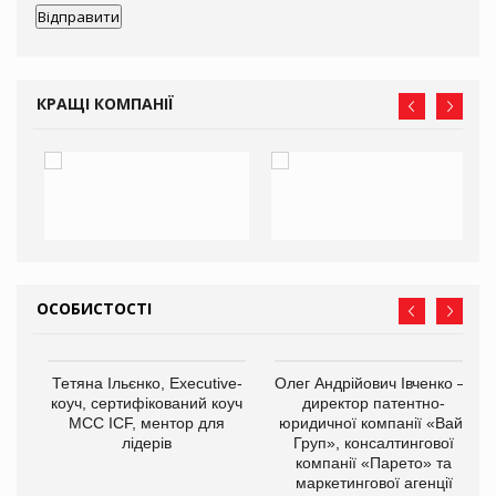
КРАЩІ КОМПАНІЇ
ОСОБИСТОСТІ
,
Тетяна Ільєнко, Executive-
Олег Андрійович Івченко —
ОВ
коуч, сертифікований коуч
директор патентно-
МСС ICF, ментор для
юридичної компанії «Вайз
лідерів
Груп», консалтингової
компанії «Парето» та
маркетингової агенції