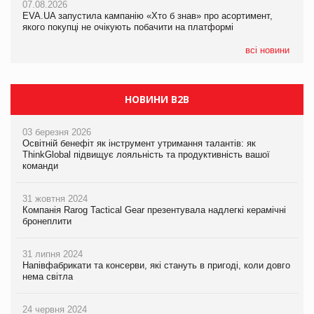
07.08.2026
EVA.UA запустила кампанію «Хто б знав» про асортимент,
05.08.2026
якого покупці не очікують побачити на платформі
Мережа супермаркетів VARUS купує мережу магазинів
формату convenience store КОЛО: об’єднана компанія
налічуватиме 374 магазини
всі новини
НОВИНИ B2B
03 березня 2026
Освітній бенефіт як інструмент утримання талантів: як
ThinkGlobal підвищує лояльність та продуктивність вашої
команди
31 жовтня 2024
Компанія Rarog Tactical Gear презентувала надлегкі керамічні
бронеплити
31 липня 2024
Напівфабрикати та консерви, які стануть в пригоді, коли довго
нема світла
24 червня 2024