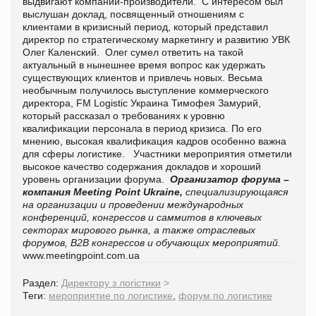
выдвигают компании-производители. С интересом был
выслушан доклад, посвященный отношениям с
клиентами в кризисный период, который представил
директор по стратегическому маркетингу и развитию УВК
Олег Каленский. Олег сумел ответить на такой
актуальный в нынешнее время вопрос как удержать
существующих клиентов и привлечь новых. Весьма
необычным получилось выступление коммерческого
директора, FM Logistic Украина Тимофея Замурий,
который рассказал о требованиях к уровню
квалификации персонала в период кризиса. По его
мнению, высокая квалификация кадров особенно важна
для сферы логистике. Участники мероприятия отметили
высокое качество содержания докладов и хороший
уровень организации форума.
Организатор форума
–
компания
Meeting
Point
Ukraine
,
специализирующаяся
на организации и проведении международных
конференций, конгрессов и саммитов в ключевых
секторах мирового рынка, а также отраслевых
форумов,
B
2
B
конгрессов и обучающих мероприятий.
www.meetingpoint.com.ua
Раздел:
Директору з логістики
>
Теги:
мероприятие по логистике
,
форум по логистике