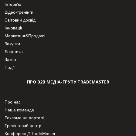
Інтерв’ю
Відео-тренінги
Світовий досвід
Інновації
Маркетинг&Продажі
Закупки
Логістика
Закон
Події
ПРО В2В МЕДІА-ГРУПУ TRADEMASTER
Про нас
Наша команда
Реклама на порталі
Тренінговий центр
Конференції TradeMaster