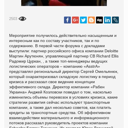
2503
Мероприятие получилось действительно насыщенным и
интересным как по составу участников, так и по
содержанию. В первой части форума с докладами
выступили: партнер российского офиса компании Deloitte
Мартин Арутюнян, управляющий партнер CB Richard Ellis
Радомир Цуркан, , а также топ-менеджеры ведущих
логистических операторов – компанию «AsstrA»
представлял региональный директор Сергей Омельянюк,
который охарактеризовал складскую логистику в период
кризиса и рассказал свое видение концепции
эффективного склада. Директор компании «Рабен
Украина» Анджей Козловски поведал о том, насколько
изменились объемы перевозок в условиях кризиса, какие
стратегии развития сейчас используют транспортные
компании, а также дал несколько советов, как платить
кредиты за транспортные средства. Об эффективном
взаимодействии материального и информационного
потоков рассказал руководитель проектов компании
Schaefer Богдан Ткаченко. Из доклада Юлии Логуновой,