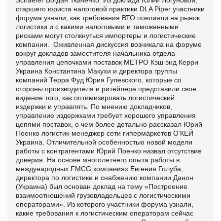
старшего юриста налоговой практики DLA Piper участники
форума узнали, как требования ВТО повлияли на рынок
логистики и с какими налоговыми и таможенными
рисками могут столкнуться импортеры и логистические
компании. Оживленная дискуссия возникала на форуме
вокруг докладов заместителя начальника отдела
управления цепочками поставок МЕТРО Кэш энд Керри
Украина Константина Макухи и директора группы
компаний Терра Фуд Юрия Гулевского, которые со
стороны производителя и ритейлера представили свое
видение того, как оптимизировать логистический
издержки и управлять. По мнению докладчиков,
управление издержками требует хорошего управления
цепями поставок, о чем более детально рассказал Юрий
Поенко логистик-менеджер сети гипермаркетов О’КЕЙ
Украина. Отличительной особенностью новой модели
работы с контрагентами Юрий Поенко назвал отсутствие
доверия. На основе многолетнего опыта работы в
международных FMCG компаниях Евгения Голуба,
директора по логистике и снабжению компании Данон
(Украина) был основан доклад на тему «Построение
взаимоотношений грузовладельцев с логистическими
операторами». Из которого участники форума узнали,
какие требования к логистическим операторам сейчас