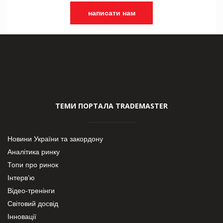
написати нам
ТЕМИ ПОРТАЛА TRADEMASTER
Новини України та закордону
Аналітика ринку
Топи про ринок
Інтерв’ю
Відео-тренінги
Світовий досвід
Інновації