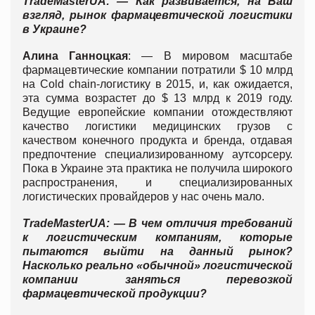
TradeMasterUA
: — Как развивается, на Ваш
взгляд, рынок фармацевтической логистики
в Украине?
Алина Ганноцкая
: — В мировом масштабе
фармацевтические компании потратили $ 10 млрд
на Cold chain-логистику в 2015, и, как ожидается,
эта сумма возрастет до $ 13 млрд к 2019 году.
Ведущие европейские компании отождествляют
качество логистики медицинских грузов с
качеством конечного продукта и бренда, отдавая
предпочтение специализированному аутсорсеру.
Пока в Украине эта практика не получила широкого
распространения, и специализированных
логистических провайдеров у нас очень мало.
TradeMasterUA
: — В чем отличия требований
к логистическим компаниям, которые
пытаются выйти на данный рынок?
Насколько реально «обычной» логистической
компании заняться перевозкой
фармацевтической продукции?