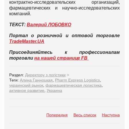
контрактно-исследовательских организаций,
фармацевтических и научно-исследовательских
компаний.
ТЕКСТ:
Валерий ЛОБОВКО
Портал о розничной и оптовой торговле
TradeMaster.UA
Присоединяйтесь к профессионалам
торговли
на нашей странице FB
Раздел:
Директору з логістики
>
Теги:
Алина Ганноцкая
,
Pharm Express Logistics
,
украинский рынок
,
фармацевтическая логистика
,
активное развитие
,
Украина
Попередня
Весь список
Наступна