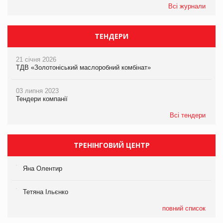
Всі журнали
ТЕНДЕРИ
21 січня 2026
ТДВ «Золотоніський маслоробний комбінат»
03 липня 2023
Тендери компанії
Всі тендери
ТРЕНІНГОВИЙ ЦЕНТР
Яна Олентир
Тетяна Ільєнко
повний список