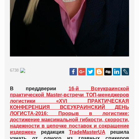
6738
В преддверии
16-й Всеукраинской
практической Master-встречи ТОП-менеджеров
логистики «XVI ПРАКТИЧЕСКАЯ
КОНФЕРЕНЦИЯ ВСЕУКРАИНСКИЙ ДЕНЬ
ЛОГИСТА-2016: Прорыв в логистике:
достижение максимальной гибкости, скорости,
надежности в цепочке поставок и сокращение
издержек»
редакция
TradeMasterUA
решила
узнать от одного из главных спикеров