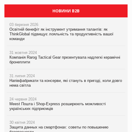
НОВИНИ B2B
03 березня 2026
Освітній бенефіт як інструмент утримання талантів: як
ThinkGlobal підвищує лояльність та продуктивність вашої
команди
31 жовтня 2024
Компанія Rarog Tactical Gear презентувала надлегкі керамічні
бронеплити
31 липня 2024
Напівфабрикати та консерви, які стануть в пригоді, коли довго
нема світла
24 червня 2024
Meest Пошта і Shop-Express розширюють можливості
українських підприємців
30 квітня 2024
Защита данных на смартфонах: советы по повышению
безопасности