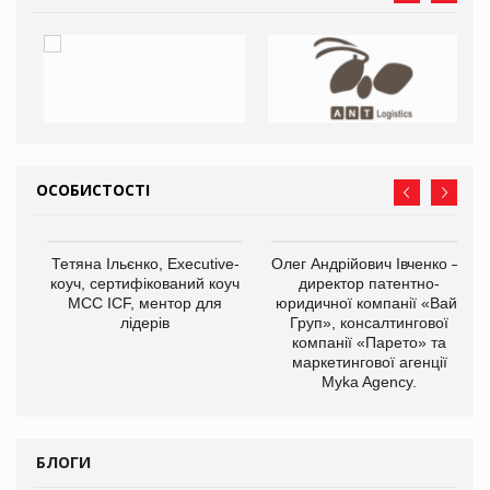
ОСОБИСТОСТІ
,
Тетяна Ільєнко, Executive-
Олег Андрійович Івченко —
ОВ
коуч, сертифікований коуч
директор патентно-
МСС ICF, ментор для
юридичної компанії «Вайз
лідерів
Груп», консалтингової
компанії «Парето» та
маркетингової агенції
Myka Agency.
БЛОГИ