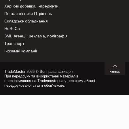
Харчові добавки. Інгредієнти.
Постачальники IT-рішень
Складське обладнання
HoReCa
ЗМІ, Агенції, реклама, поліграфія
Транспорт
Іноземні компанії
TradeMaster 2026 © Всі права захищені.
При передруку та використанні матеріалів
гіперпосилання на Trademaster.ua у першому абзаці
передрукованої статті обов'язкове.