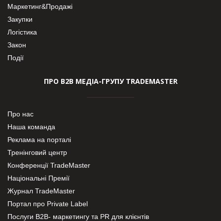
Маркетинг&Продажі
Закупки
Логістика
Закон
Події
ПРО В2В МЕДІА-ГРУПУ TRADEMASTER
Про нас
Наша команда
Реклама на порталі
Тренінговий центр
Конференції TradeMaster
Національні Премії
Журнал TradeMaster
Портал про Private Label
Послуги В2В- маркетингу та PR для клієнтів