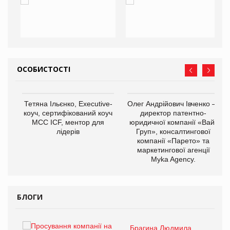
ОСОБИСТОСТІ
,
Тетяна Ільєнко, Executive-
Олег Андрійович Івченко —
ОВ
коуч, сертифікований коуч
директор патентно-
МСС ICF, ментор для
юридичної компанії «Вайз
лідерів
Груп», консалтингової
компанії «Парето» та
маркетингової агенції
Myka Agency.
БЛОГИ
Брагина Людмила