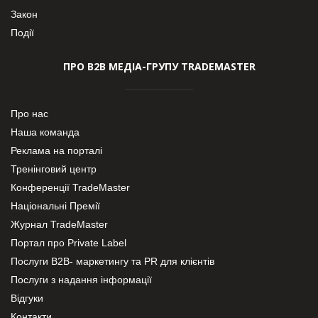
Закон
Події
ПРО В2В МЕДІА-ГРУПУ TRADEMASTER
Про нас
Наша команда
Реклама на порталі
Тренінговий центр
Конференції TradeMaster
Національні Премії
Журнал TradeMaster
Портал про Private Label
Послуги В2В- маркетингу та PR для клієнтів
Послуги з надання інформації
Відгуки
Контакти