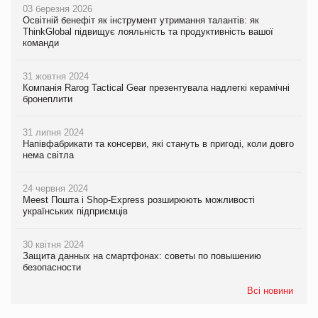
03 березня 2026
Освітній бенефіт як інструмент утримання талантів: як
ThinkGlobal підвищує лояльність та продуктивність вашої
команди
31 жовтня 2024
Компанія Rarog Tactical Gear презентувала надлегкі керамічні
бронеплити
31 липня 2024
Напівфабрикати та консерви, які стануть в пригоді, коли довго
нема світла
24 червня 2024
Meest Пошта і Shop-Express розширюють можливості
українських підприємців
30 квітня 2024
Защита данных на смартфонах: советы по повышению
безопасности
Всі новини