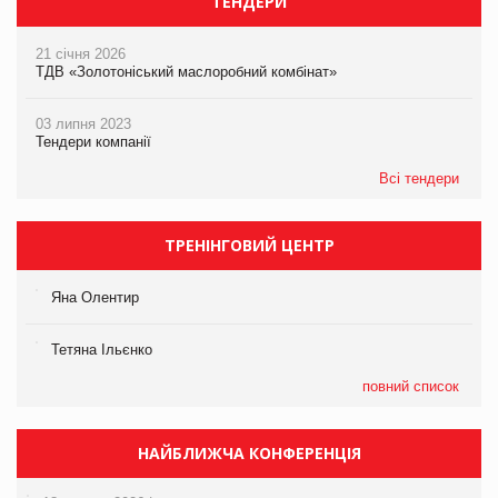
ТЕНДЕРИ
21 січня 2026
ТДВ «Золотоніський маслоробний комбінат»
03 липня 2023
Тендери компанії
Всі тендери
ТРЕНІНГОВИЙ ЦЕНТР
Яна Олентир
Тетяна Ільєнко
повний список
НАЙБЛИЖЧА КОНФЕРЕНЦІЯ