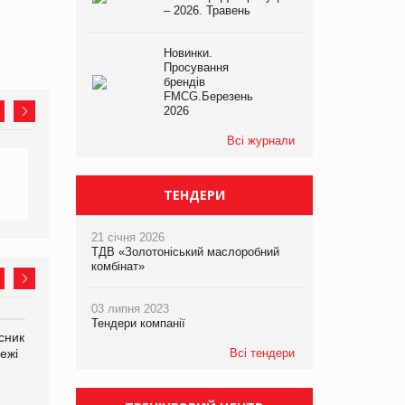
– 2026. Травень
Новинки.
Просування
брендів
FMCG.Березень
2026
Всі журнали
ТЕНДЕРИ
21 січня 2026
ТДВ «Золотоніський маслоробний
комбінат»
03 липня 2023
Тендери компанії
сник
Олексій Логачов-Михайлов
Яна Сараніна, директор
Всі тендери
ежі
Файно маркет Директор
компанії «УкраМарин»
департаменту з
виробництва