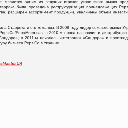
я является одним из ведущих игроков украинского рынка прод
Старрока была проведена реструктуризация принадлежащих Peps
тва, расширен ассортимент продукции, увеличены объем инвести
ила Старрока и его команды. В 2008 году лидер сокового рынка У
epsiCo/PepsiAmericas; в 2010-м права на разлив и дистрибуцию 
Сандора»; в 2011-м началась интеграция «Сандора» и производ
уру бизнеса PepsiCo в Украине.
deMaster.UA