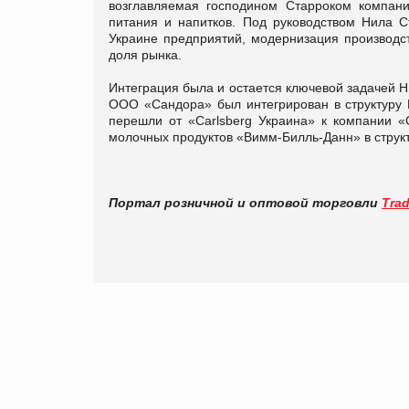
возглавляемая господином Старроком компани
питания и напитков. Под руководством Нила 
Украине предприятий, модернизация производс
доля рынка.
Интеграция была и остается ключевой задачей Н
ООО «Сандора» был интегрирован в структуру P
перешли от «Carlsberg Украина» к компании «
молочных продуктов «Вимм-Билль-Данн» в структ
Портал розничной и оптовой торговли
Tra