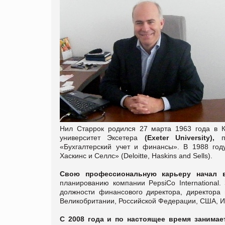
Нил Старрок родился 27 марта 1963 года в К
университет Эксетера
(
Exeter
University),
по
«Бухгалтерский учет и финансы». В 1988 год
Хаскинс и Селлс» (Deloitte, Haskins and Sells).
Свою профессиональную карьеру начал 
планированию компании PepsiCo International.
должности финансового директора, директора
Великобритании, Российской Федерации, США, Ис
С 2008 года и по настоящее время занима