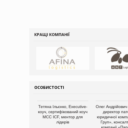
КРАЩІ КОМПАНІЇ
ОСОБИСТОСТІ
Тетяна Ільєнко, Executive-
Олег Андрійович
коуч, сертифікований коуч
директор пат
МСС ICF, ментор для
юридичної компа
лідерів
Груп», консал
компанії «Пар