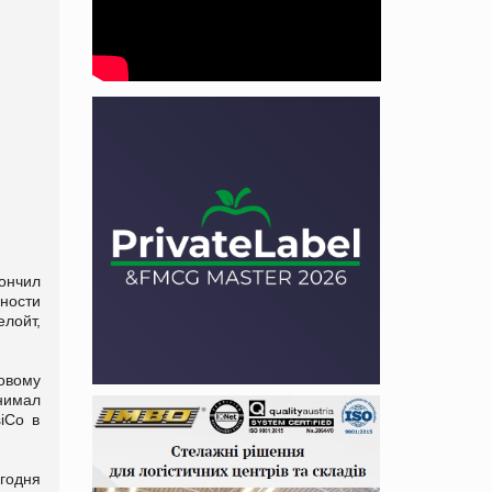
ончил
ности
лойт,
овому
нимал
iCo в
годня