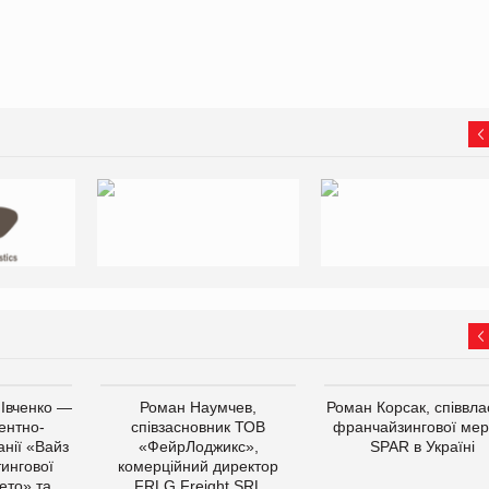
 Івченко —
Роман Наумчев,
Роман Корсак, співвла
ентно-
співзасновник ТОВ
франчайзингової мер
нії «Вайз
«ФейрЛоджикс»,
SPAR в Україні
тингової
комерційний директор
ето» та
FRLG Freight SRL