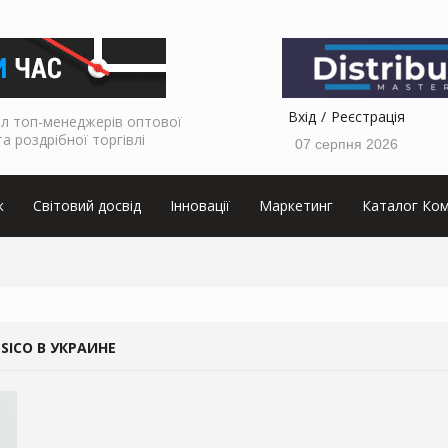
Вхід
Реєстрація
л топ-менеджерів оптової
та роздрібної торгівлі
07 серпня 2026
к
Світовий досвід
Інновації
Маркетинг
Каталог Ком
SICO В УКРАИНЕ