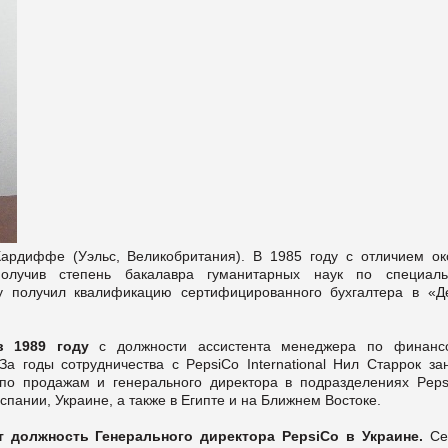
ардиффе (Уэльс, Великобритания). В 1985 году с отличием ок
лучив степень бакалавра гуманитарных наук по специаль
у получил квалификацию сертифицированного бухгалтера в «Де
в 1989 году
с должности ассистента менеджера по финанс
 За годы сотрудничества с PepsiCo International Нил Старрок за
 по продажам и генерального директора в подразделениях Peps
пании, Украине, а также в Египте и на Ближнем Востоке.
ет должность Генерального директора
PepsiCo в Украине.
Се