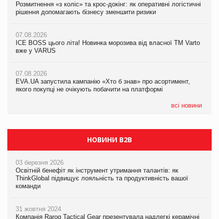
Розмитнення «з коліс» та крос-докінг: як оперативні логістичні
07.08.2026
Kraft Heinz скоротила збиток у першому півріччі
рішення допомагають бізнесу зменшити ризики
EVA.UA запустила кампанію «Хто б знав» про асортимент,
якого покупці не очікують побачити на платформі
07.08.2026
07.08.2026
Продажі Hugo Boss впали на 9%
ICE BOSS цього літа! Новинка морозива від власної ТМ Varto
06.08.2026
вже у VARUS
Смачна новинка для хвостатих: у VARUS з’явилися паучі
07.08.2026
Varto Paw expert від власної ТМ Varto!
Франція заборонила рекламні дзвінки без згоди клієнтів
07.08.2026
EVA.UA запустила кампанію «Хто б знав» про асортимент,
05.08.2026
якого покупці не очікують побачити на платформі
Мережа супермаркетів VARUS купує мережу магазинів
формату convenience store КОЛО: об’єднана компанія
налічуватиме 374 магазини
всі новини
НОВИНИ B2B
03 березня 2026
Освітній бенефіт як інструмент утримання талантів: як
ThinkGlobal підвищує лояльність та продуктивність вашої
команди
31 жовтня 2024
Компанія Rarog Tactical Gear презентувала надлегкі керамічні