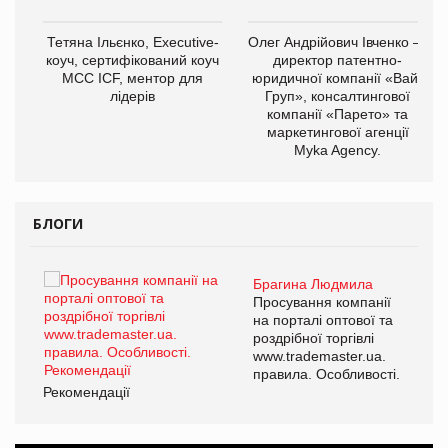
,
Тетяна Ільєнко, Executive-
Олег Андрійович Івченко —
ОВ
коуч, сертифікований коуч
директор патентно-
МСС ICF, ментор для
юридичної компанії «Вайз
лідерів
Груп», консалтингової
компанії «Парето» та
маркетингової агенції
Myka Agency.
БЛОГИ
Брагина Людмила
ї
Просування компанії
а
на порталі оптової та
роздрібної торгівлі
www.trademaster.ua.
і.
правила. Особливості.
Рекомендації
Ре