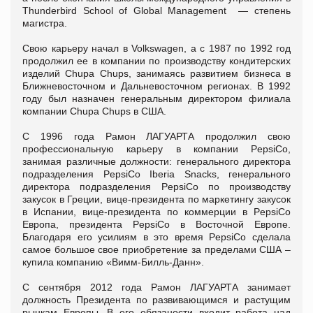
Thunderbird School of Global Management — степень
магистра.
Свою карьеру начал в Volkswagen, а с 1987 по 1992 год
продолжил ее в компании по производству кондитерских
изделий Chupa Chups, занимаясь развитием бизнеса в
Ближневосточном и Дальневосточном регионах. В 1992
году был назначен генеральным директором филиала
компании Chupa Chups в США.
С 1996 года Рамон ЛАГУАРТА продолжил свою
профессиональную карьеру в компании PepsiCo,
занимая различные должности: генерального директора
подразделения PepsiCo Iberia Snacks, генерального
директора подразделения PepsiCo по производству
закусок в Греции, вице-президента по маркетингу закусок
в Испании, вице-президента по коммерции в PepsiCo
Европа, президента PepsiCo в Восточной Европе.
Благодаря его усилиям в это время PepsiCo сделала
самое большое свое приобретение за пределами США –
купила компанию «Вимм-Билль-Данн».
С сентября 2012 года Рамон ЛАГУАРТА занимает
должность Президента по развивающимся и растущим
рынкам Европы. В его обязаности входит работа над