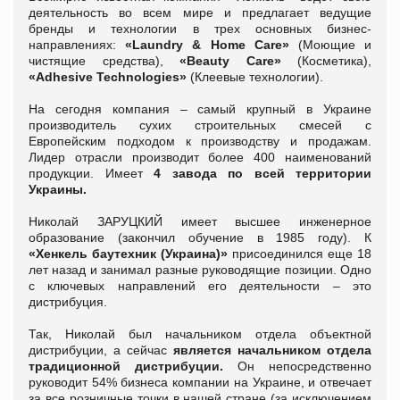
деятельность во всем мире и предлагает ведущие
бренды и технологии в трех основных бизнес-
направлениях:
«Laundry & Home Care»
(Моющие и
чистящие средства),
«Beauty Care»
(Косметика),
«Adhesive Technologies»
(Клеевые технологии).
На сегодня компания – самый крупный в Украине
производитель сухих строительных смесей с
Европейским подходом к производству и продажам.
Лидер отрасли производит более 400 наименований
продукции. Имеет
4 завода по всей территории
Украины.
Николай ЗАРУЦКИЙ имеет высшее инженерное
образование (закончил обучение в 1985 году). К
«Хенкель баутехник (Украина)»
присоединился еще 18
лет назад и занимал разные руководящие позиции. Одно
с ключевых направлений его деятельности – это
дистрибуция.
Так, Николай был начальником отдела объектной
дистрибуции, а сейчас
является начальником отдела
традиционной дистрибуции.
Он непосредственно
руководит 54% бизнеса компании на Украине, и отвечает
за все розничные точки в нашей стране (за исключением