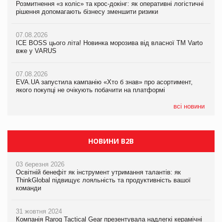
Розмитнення «з коліс» та крос-докінг: як оперативні логістичні
07.08.2026
Kraft Heinz скоротила збиток у першому півріччі
рішення допомагають бізнесу зменшити ризики
EVA.UA запустила кампанію «Хто б знав» про асортимент,
якого покупці не очікують побачити на платформі
07.08.2026
07.08.2026
Продажі Hugo Boss впали на 9%
ICE BOSS цього літа! Новинка морозива від власної ТМ Varto
06.08.2026
вже у VARUS
Смачна новинка для хвостатих: у VARUS з’явилися паучі
07.08.2026
Varto Paw expert від власної ТМ Varto!
Франція заборонила рекламні дзвінки без згоди клієнтів
07.08.2026
EVA.UA запустила кампанію «Хто б знав» про асортимент,
05.08.2026
якого покупці не очікують побачити на платформі
Мережа супермаркетів VARUS купує мережу магазинів
формату convenience store КОЛО: об’єднана компанія
налічуватиме 374 магазини
всі новини
НОВИНИ B2B
03 березня 2026
Освітній бенефіт як інструмент утримання талантів: як
ThinkGlobal підвищує лояльність та продуктивність вашої
команди
31 жовтня 2024
Компанія Rarog Tactical Gear презентувала надлегкі керамічні