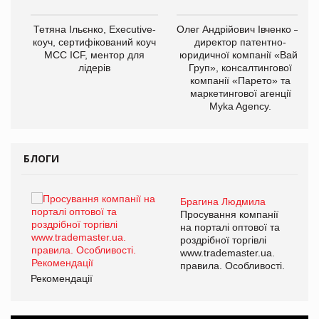
,
Тетяна Ільєнко, Executive-
Олег Андрійович Івченко —
ОВ
коуч, сертифікований коуч
директор патентно-
МСС ICF, ментор для
юридичної компанії «Вайз
лідерів
Груп», консалтингової
компанії «Парето» та
маркетингової агенції
Myka Agency.
БЛОГИ
Брагина Людмила
ї
Просування компанії
а
на порталі оптової та
роздрібної торгівлі
www.trademaster.ua.
і.
правила. Особливості.
Рекомендації
Ре