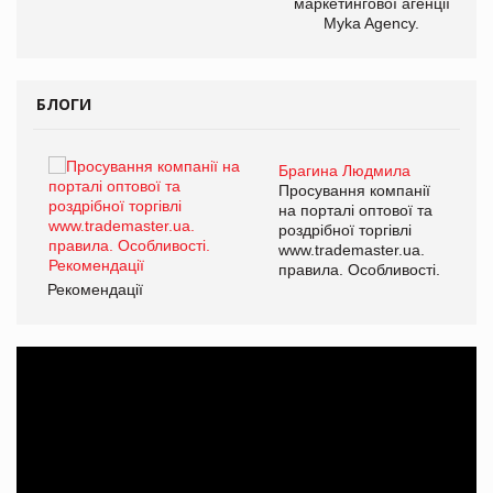
маркетингової агенції
Myka Agency.
БЛОГИ
Брагина Людмила
ї
Просування компанії
а
на порталі оптової та
роздрібної торгівлі
www.trademaster.ua.
і.
правила. Особливості.
Рекомендації
Ре