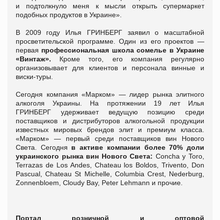
и подтолкнуло меня к мысли открыть супермаркет
подобных продуктов в Украине».
В 2009 году Илья ГРИНБЕРГ заявил о масштабной
просветительской программе. Один из его проектов ―
первая
профессиональная школа сомелье в Украине
«Винтаж».
Кроме того, его компания регулярно
организовывает для клиентов и персонала винные и
виски-туры.
Сегодня компания «Марком» ― лидер рынка элитного
алкоголя Украины. На протяжении 19 лет Илья
ГРИНБЕРГ удерживает ведущую позицию среди
поставщиков и дистрибуторов алкогольной продукции
известных мировых брендов элит и премиум класса.
«Марком» ― первый среди поставщиков вин Нового
Света. Сегодня
в активе компании более 70% доли
украинского рынка вин Нового Света:
Concha y Toro,
Terrazas de Los Andes, Chateau los Boldos, Trivento, Don
Pascual, Chateau St Michelle, Columbia Crest, Nederburg,
Zonnenbloem, Cloudy Bay, Peter Lehmann и прочие.
Портал розничной и оптовой