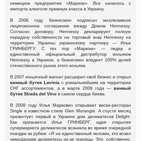
немецкое предприятие «Марком». Все началось с
импорта алкоголя премиум класса в Украину.
В 2006 году бизнесмен подписал эксклюзивное
лицензионное соглашение между Домом Hennessy.
Согласно договору, Hennessy декларирует полную
передачу собственности на торговый знак Hennessy на
территории Украины украинскому партнеру ― Илье
ГРИНБЕРГУ. С тех пор «Марком» ― лидер и
единственный официальный дистрибутор коньяков
Hennessy в Украине, а бизнесмен владеет 100% долей
отечественного рынка этого коньяка.
В 2007 коньячный магнат расширил свой бизнес и открыл
винный бутик Lavinia
с уникальнейшим на территории
СНГ ассортиментом, а в марте 2008 года ―
винный
бутик Strada del Vino
в самом сердце Киева.
В 2008 году Илья Маркович открывает виски-ресторан
Single в известном стиле Glen Morangie. А спустя месяц
презентует первый в Украине дом деликатесов Delight.
Как признается Илья ГРИНБЕРГ, идея открытия
супермаркета деликатесов возникла во время очередной
поездки за рубеж: «Я не единственный человек, кто возил
чемоданами деликатесы из-за границы. Это, собственно,