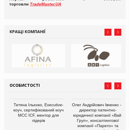
торговли
TradeMaster.UA
КРАЩІ КОМПАНІЇ
ОСОБИСТОСТІ
,
Тетяна Ільєнко, Executive-
Олег Андрійович Івченко —
ОВ
коуч, сертифікований коуч
директор патентно-
МСС ICF, ментор для
юридичної компанії «Вайз
лідерів
Груп», консалтингової
компанії «Парето» та