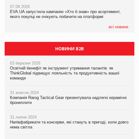
Франція заборонила рекламні дзвінки без згоди клієнтів
07.08.2026
EVA.UA запустила кампанію «Хто б знав» про асортимент,
05.08.2026
якого покупці не очікують побачити на платформі
Мережа супермаркетів VARUS купує мережу магазинів
формату convenience store КОЛО: об’єднана компанія
налічуватиме 374 магазини
всі новини
НОВИНИ B2B
03 березня 2026
Освітній бенефіт як інструмент утримання талантів: як
ThinkGlobal підвищує лояльність та продуктивність вашої
команди
31 жовтня 2024
Компанія Rarog Tactical Gear презентувала надлегкі керамічні
бронеплити
31 липня 2024
Напівфабрикати та консерви, які стануть в пригоді, коли довго
нема світла