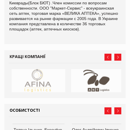
Киеврады(Блок БЮТ) .Член комиссии по вопросам
собственности. ООО "Маркет-Сервис" - всеукраинская
сеть аптек, торговая марка «ВЕЛИКА АПТЕКА», успешно
развивается на рынке фармации с 2005 года. В Украине
компания представлена в количестве 36 торговых
площадок (аптек, аптечных киосков).
КРАЩІ КОМПАНІЇ
ОСОБИСТОСТІ
,
Тетяна Ільєнко, Executive-
Олег Андрійович Івченко —