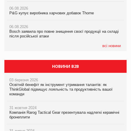
ударів по українському бізнесу за час повномасштабної війни
06.08.2026
06.08.2026
P&G купує виробника харчових добавок Thorne
P&G купує виробника харчових добавок Thorne
05.08.2026
Смачне поповнення дитячого меню: у VARUS з’явилися
06.08.2026
06.08.2026
новинки від ТМ ТОКЕРИ
Bosch заявила про повне знищення своєї продукції на складі
Bosch заявила про повне знищення своєї продукції на складі
після російської атаки
після російської атаки
05.08.2026
Сергій Лісунов про заморожені хлібобулочні вироби на
всі новини
PrivateLabel&FMCG Master 2026
НОВИНИ B2B
03 березня 2026
Освітній бенефіт як інструмент утримання талантів: як
ThinkGlobal підвищує лояльність та продуктивність вашої
команди
31 жовтня 2024
Компанія Rarog Tactical Gear презентувала надлегкі керамічні
бронеплити
31 липня 2024