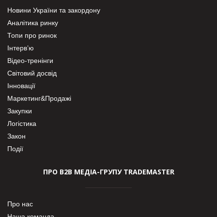
Новини України та закордону
Аналітика ринку
Топи про ринок
Інтерв’ю
Відео-тренінги
Світовий досвід
Інновації
Маркетинг&Продажі
Закупки
Логістика
Закон
Події
ПРО В2В МЕДІА-ГРУПУ TRADEMASTER
Про нас
Наша команда