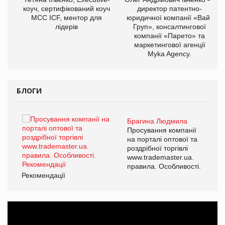
ОВ
коуч, сертифікований коуч
директор патентно-
МСС ICF, ментор для
юридичної компанії «Вайз
лідерів
Груп», консалтингової
компанії «Парето» та
маркетингової агенції
Myka Agency.
БЛОГИ
Брагина Людмила
ї
Просування компанії
а
на порталі оптової та
роздрібної торгівлі
www.trademaster.ua.
і.
правила. Особливості.
Рекомендації
Ре