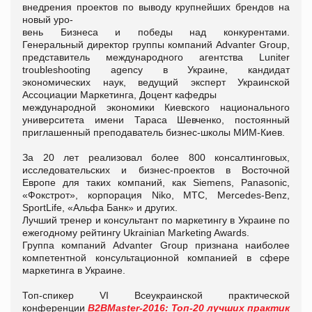
внедрения проектов по выводу крупнейших брендов на
новый уро-
вень Бизнеса и победы над конкурентами.
Генеральный директор группы компаний Advanter Group,
представитель международного агентства Luniter
troubleshooting agency в Украине, кандидат
экономических наук, ведущий эксперт Украинской
Ассоциации Маркетинга, Доцент кафедры
международной экономики Киевского национального
университета имени Тараса Шевченко, постоянный
приглашенный преподаватель бизнес-школы МИМ-Киев.
За 20 лет реализовал более 800 консалтинговых,
исследовательских и бизнес-проектов в Восточной
Европе для таких компаний, как Siemens, Panasonic,
«Фокстрот», корпорация Niko, МТС, Mercedes-Benz,
SportLife, «Альфа Банк» и других.
Лучший тренер и консультант по маркетингу в Украине по
ежегодному рейтингу Ukrainian Marketing Awards.
Группа компаний Аdvanter Group признана наиболее
компетентной консультационной компанией в сфере
маркетинга в Украине.
Топ-спикер
VI Всеукраинской практической
конференции
B2BMaster-2016: Топ-20 лучших практик