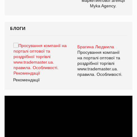
маркетингової агенції
Myka Agency.
БЛОГИ
Брагина Людмила
ї
Просування компанії
а
на порталі оптової та
роздрібної торгівлі
www.trademaster.ua.
і.
правила. Особливості.
Рекомендації
Ре