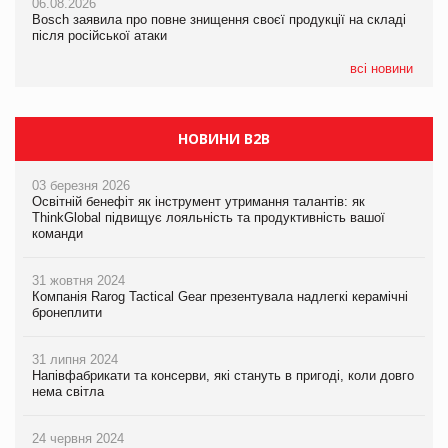
06.08.2026
06.08.2026
новинки від ТМ ТОКЕРИ
Bosch заявила про повне знищення своєї продукції на складі
Bosch заявила про повне знищення своєї продукції на складі
після російської атаки
після російської атаки
05.08.2026
Сергій Лісунов про заморожені хлібобулочні вироби на
всі новини
PrivateLabel&FMCG Master 2026
НОВИНИ B2B
03 березня 2026
Освітній бенефіт як інструмент утримання талантів: як
ThinkGlobal підвищує лояльність та продуктивність вашої
команди
31 жовтня 2024
Компанія Rarog Tactical Gear презентувала надлегкі керамічні
бронеплити
31 липня 2024
Напівфабрикати та консерви, які стануть в пригоді, коли довго
нема світла
24 червня 2024