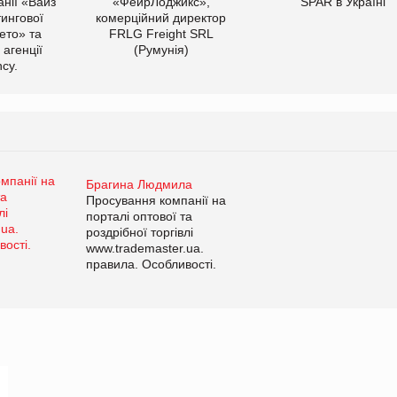
нії «Вайз
«ФейрЛоджикс»,
SPAR в Україні
тингової
комерційний директор
ето» та
FRLG Freight SRL
 агенції
(Румунія)
cy.
Брагина Людмила
Просування компанії на
порталі оптової та
роздрібної торгівлі
www.trademaster.ua.
правила. Особливості.