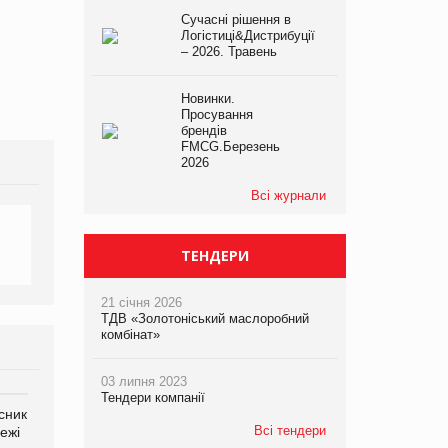
Сучасні рішення в
Логістиці&Дистрибуції
– 2026. Травень
Новинки.
Просування
брендів
FMCG.Березень
2026
Всі журнали
ТЕНДЕРИ
21 січня 2026
ТДВ «Золотоніський маслоробний
комбінат»
03 липня 2023
Тендери компанії
сник
Олексій Логачов-Михайлов
Яна Сараніна, директор
Всі тендери
ежі
Файно маркет Директор
компанії «УкраМарин»