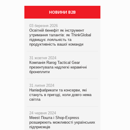
PrivateLabel&FMCG Master 2026
НОВИНИ B2B
03 березня 2026
Освітній бенефіт як інструмент
утримання талантів: як ThinkGlobal
підвищує лояльність та
продуктивність вашої команди
31 жовтня 2024
Компанія Rarog Tactical Gear
презентувала надлегкі керамічні
бронеплити
31 липня 2024
Напівфабрикати та консерви, які
стануть в пригоді, коли довго нема
світла
24 червня 2024
Meest Пошта і Shop-Express
розширюють можливості українських
підприємців