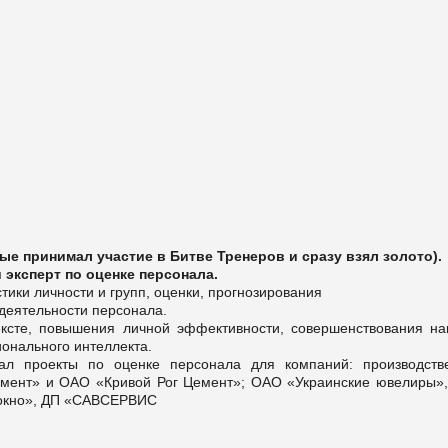
ые принимал участие в Битве Тренеров и сразу взял золото).
эксперт по оценке персонала.
тики личности и групп, оценки, прогнозирования
деятельности персонала.
тексте, повышения личной эффективности, совершенствования на
онального интеллекта.
вал проекты по оценке персонала для компаний: производств
емент» и ОАО «Кривой Рог Цемент»; ОАО «Украинские ювелиры»
локно», ДП «САВСЕРВИС