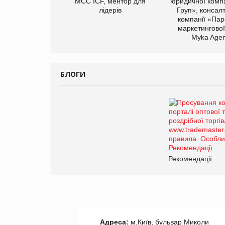
МСС ICF, ментор для
юридичної компа
лідерів
Груп», консал
компанії «Пар
маркетингової
Myka Agen
БЛОГИ
Рекомендації
Адреса:
м.Київ, бульвар Миколи