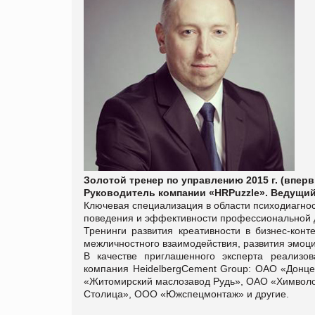
Золотой тренер по управлению 2015 г. (вперв
Руководитель компании «HRPuzzle». Ведущий 
Ключевая специализация в области психодиагнос
поведения и эффективности профессиональной 
Тренинги развития креативности в бизнес-кон
межличностного взаимодействия, развития эмоци
В качестве приглашенного эксперта реализо
компания HeidelbergCement Group: ОАО «Донц
«Житомирский маслозавод Рудь», ОАО «Химво
Столица», ООО «Южспецмонтаж» и другие.