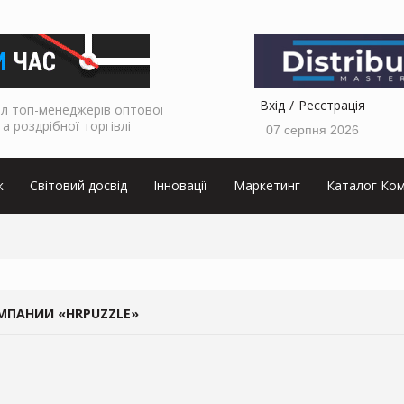
Вхід
Реєстрація
л топ-менеджерів оптової
та роздрібної торгівлі
07 серпня 2026
к
Світовий досвід
Інновації
Маркетинг
Каталог Ком
МПАНИИ «HRPUZZLE»