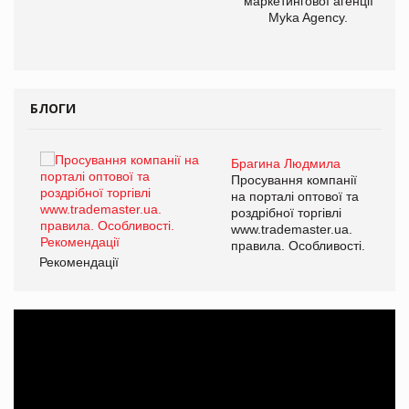
маркетингової агенції
,
Myka Agency.
ОВ
БЛОГИ
Брагина Людмила
Просування компанії
на порталі оптової та
роздрібної торгівлі
www.trademaster.ua.
правила. Особливості.
Рекомендації
Ре