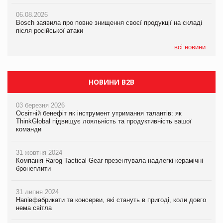
Смачне поповнення дитячого меню: у VARUS з’явилися
06.08.2026
06.08.2026
новинки від ТМ ТОКЕРИ
Bosch заявила про повне знищення своєї продукції на складі
Bosch заявила про повне знищення своєї продукції на складі
після російської атаки
після російської атаки
05.08.2026
Сергій Лісунов про заморожені хлібобулочні вироби на
всі новини
PrivateLabel&FMCG Master 2026
НОВИНИ B2B
03 березня 2026
Освітній бенефіт як інструмент утримання талантів: як
ThinkGlobal підвищує лояльність та продуктивність вашої
команди
31 жовтня 2024
Компанія Rarog Tactical Gear презентувала надлегкі керамічні
бронеплити
31 липня 2024
Напівфабрикати та консерви, які стануть в пригоді, коли довго
нема світла