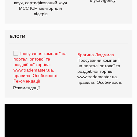
Myka Agency.
коуч, сертифікований коуч
МСС ICF, ментор для
лідерів
БЛОГИ
Брагина Людмила
ї
Просування компанії
а
на порталі оптової та
роздрібної торгівлі
www.trademaster.ua.
і.
правила. Особливості.
Рекомендації
Ре