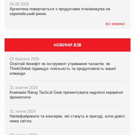
06.08.2026
06.08.2026
Смачне поповнення дитячого меню: у VARUS з’явилися
Аргентина повертається з продуктами птахівництва на
Аргентина повертається з продуктами птахівництва на
новинки від ТМ ТОКЕРИ
європейський ринок
європейський ринок
05.08.2026
всі новини
Сергій Лісунов про заморожені хлібобулочні вироби на
PrivateLabel&FMCG Master 2026
НОВИНИ B2B
03 березня 2026
Освітній бенефіт як інструмент утримання талантів: як
ThinkGlobal підвищує лояльність та продуктивність вашої
команди
31 жовтня 2024
Компанія Rarog Tactical Gear презентувала надлегкі керамічні
бронеплити
31 липня 2024
Напівфабрикати та консерви, які стануть в пригоді, коли довго
нема світла