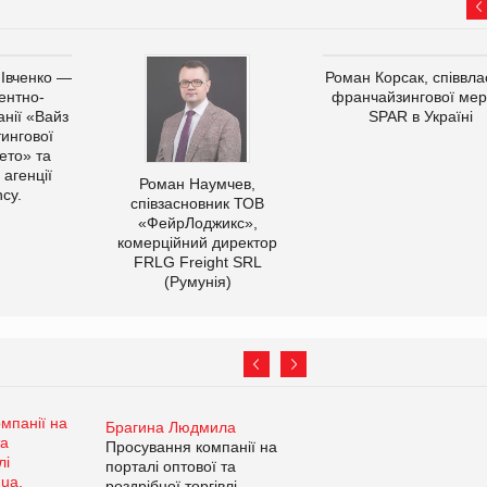
 Івченко —
Роман Корсак, співвла
ентно-
франчайзингової мер
нії «Вайз
SPAR в Україні
тингової
ето» та
 агенції
Роман Наумчев,
cy.
співзасновник ТОВ
«ФейрЛоджикс»,
комерційний директор
FRLG Freight SRL
(Румунія)
Брагина Людмила
Просування компанії на
порталі оптової та
роздрібної торгівлі