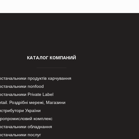
КАТАЛОГ КОМПАНИЙ
остачальники продуктів харчування
остачальники nonfood
стачальники Private Label
tail. Роздрібні мережі, Магазини
истрибутори України
гропромисловий комплекс
остачальники обладнання
остачальники послуг