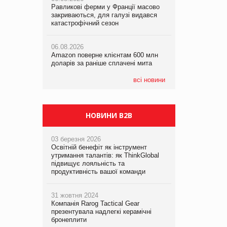
Равликові ферми у Франції масово
Amazon поверне клієнтам 600 млн
закриваються, для галузі видався
доларів за раніше сплачені мита
катастрофічний сезон
05.08.2026
Смачне поповнення дитячого меню:
05.08.2026
у VARUS з’явилися новинки від ТМ
06.08.2026
У Євросоюзі набули чинності нові
ТОКЕРИ
Amazon поверне клієнтам 600 млн
правила щодо штучного інтелекту
доларів за раніше сплачені мита
05.08.2026
Сергій Лісунов про заморожені
всі новини
хлібобулочні вироби на
PrivateLabel&FMCG Master 2026
НОВИНИ B2B
03 березня 2026
Освітній бенефіт як інструмент
утримання талантів: як ThinkGlobal
підвищує лояльність та
продуктивність вашої команди
31 жовтня 2024
Компанія Rarog Tactical Gear
презентувала надлегкі керамічні
бронеплити