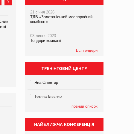
21 січня 2026
ТДВ «Золотоніський маслоробний
сник
Олексій Логачов-Михайлов
Яна Сараніна, директор
комбінат»
ежі
Файно маркет Директор
компанії «УкраМарин»
департаменту з
03 липня 2023
виробництва
Тендери компанії
Всі тендери
ТРЕНІНГОВИЙ ЦЕНТР
Яна Олентир
Тетяна Ільєнко
повний список
НАЙБЛИЖЧА КОНФЕРЕНЦІЯ