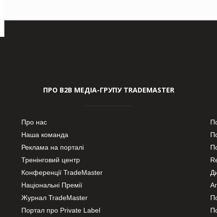
ПРО В2В МЕДІА-ГРУПУ TRADEMASTER
Про нас
П
Наша команда
П
Реклама на порталі
По
Тренінговий центр
Re
Конференції TradeMaster
Д
Національні Премії
А
Журнал TradeMaster
П
Портал про Private Label
П