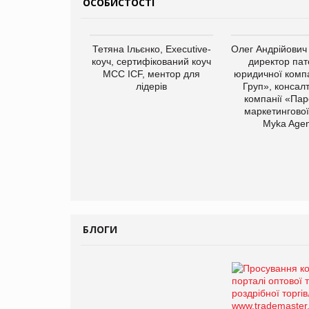
ОСОБИСТОСТІ
Тетяна Ільєнко, Executive-
Олег Андрійович
коуч, сертифікований коуч
директор пат
МСС ICF, ментор для
юридичної компа
лідерів
Груп», консал
компанії «Пар
маркетингової
Myka Agen
БЛОГИ