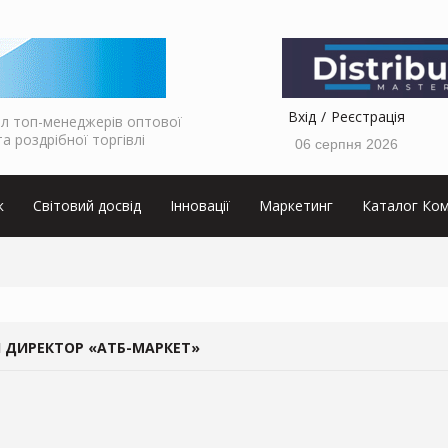
Вхід
Реєстрація
л топ-менеджерів оптової
та роздрібної торгівлі
06 серпня 2026
к
Світовий досвід
Інновації
Маркетинг
Каталог Ком
 ДИРЕКТОР «АТБ-МАРКЕТ»