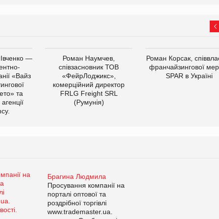
 Івченко —
Роман Наумчев,
Роман Корсак, співвла
ентно-
співзасновник ТОВ
франчайзингової мер
нії «Вайз
«ФейрЛоджикс»,
SPAR в Україні
тингової
комерційний директор
ето» та
FRLG Freight SRL
 агенції
(Румунія)
cy.
Брагина Людмила
Просування компанії на
порталі оптової та
роздрібної торгівлі
www.trademaster.ua.