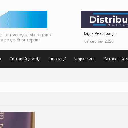
Вхід
Реєстрація
л топ-менеджерів оптової
та роздрібної торгівлі
07 серпня 2026
к
Світовий досвід
Інновації
Маркетинг
Каталог Ком