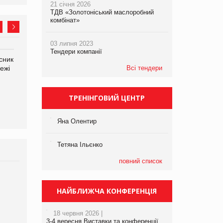
21 січня 2026
ТДВ «Золотоніський маслоробний
комбінат»
03 липня 2023
Тендери компанії
сник
Олексій Логачов-Михайлов
Яна Сараніна, директор
ежі
Файно маркет Директор
Всі тендери
компанії «УкраМарин»
департаменту з
виробництва
ТРЕНІНГОВИЙ ЦЕНТР
Яна Олентир
Тетяна Ільєнко
повний список
Брагина Людмила
Просування компанії на
НАЙБЛИЖЧА КОНФЕРЕНЦІЯ
порталі оптової та
роздрібної торгівлі
18 червня 2026 |
www.trademaster.ua.
3-4 вересня Виставки та конференції