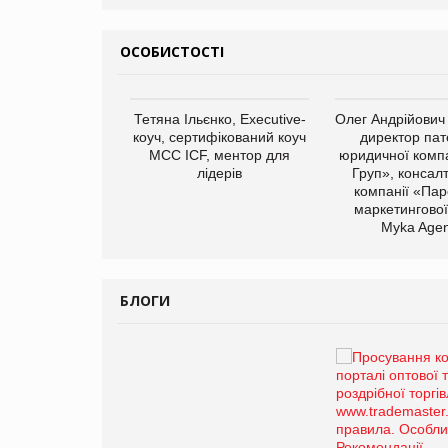
ОСОБИСТОСТІ
арас Ігорович,
Тетяна Ільєнко, Executive-
Олег Андрійович
иробництва ТОВ
коуч, сертифікований коуч
директор пат
Герчак"
МСС ICF, ментор для
юридичної компа
лідерів
Груп», консал
компанії «Пар
маркетингової
Myka Agen
БЛОГИ
Брагина Людмила
Просування компанії на
порталі оптової та
роздрібної торгівлі
www.trademaster.ua.