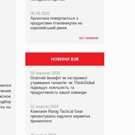
06.08.2026
06.08.2026
05.08.2026
Аргентина повертається з
Аргентина повертається з
Смачне поповнення дитячого меню:
продуктами птахівництва на
продуктами птахівництва на
у VARUS з’явилися новинки від ТМ
європейський ринок
європейський ринок
ТОКЕРИ
всі новини
05.08.2026
Сергій Лісунов про заморожені
хлібобулочні вироби на
PrivateLabel&FMCG Master 2026
НОВИНИ B2B
03 березня 2026
Освітній бенефіт як інструмент
утримання талантів: як ThinkGlobal
яется
підвищує лояльність та
ление
продуктивність вашої команди
ксное
одбор
31 жовтня 2024
уги по
Компанія Rarog Tactical Gear
презентувала надлегкі керамічні
бронеплити