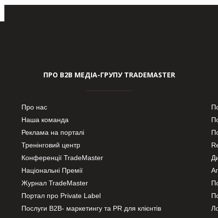
ПРО В2В МЕДІА-ГРУПУ TRADEMASTER
Про нас
П
Наша команда
П
Реклама на порталі
По
Тренінговий центр
Re
Конференції TradeMaster
Д
Національні Премії
А
Журнал TradeMaster
П
Портал про Private Label
П
Послуги В2В- маркетингу та PR для клієнтів
Ло