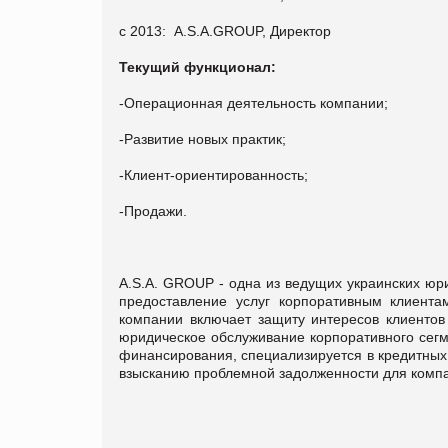
с 2013: A.S.A.GROUP, Директор
Текущий функционал:
-Операционная деятельность компании;
-Развитие новых практик;
-Клиент-ориентированность;
-Продажи.
A.S.A. GROUP - одна из ведущих украинских юр
предоставление услуг корпоративным клиент
компании включает защиту интересов клиентов
юридическое обслуживание корпоративного сегм
финансирования, специализируется в кредитных 
взысканию проблемной задолженности для компа