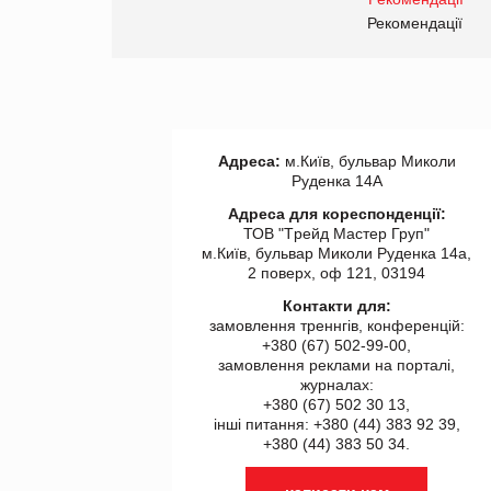
правила. Особливості.
ії
Рекомендації
Адреса:
м.Київ, бульвар Миколи
Руденка 14А
Адреса для кореспонденції:
ТОВ "Tрейд Мастер Груп"
м.Київ, бульвар Миколи Руденка 14а,
2 поверх, оф 121, 03194
Контакти для:
замовлення треннгів, конференцій:
+380 (67) 502-99-00,
замовлення реклами на порталі,
журналах:
+380 (67) 502 30 13,
інші питання: +380 (44) 383 92 39,
+380 (44) 383 50 34.