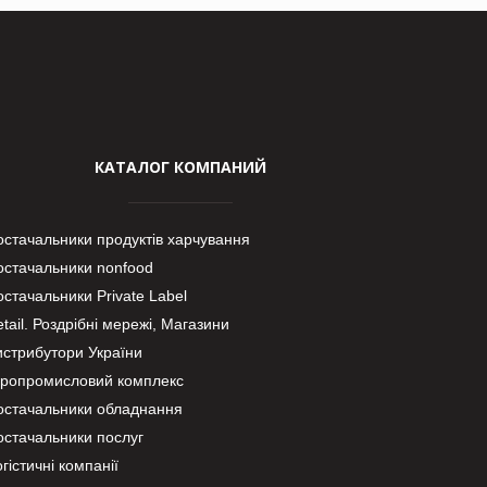
КАТАЛОГ КОМПАНИЙ
остачальники продуктів харчування
остачальники nonfood
стачальники Private Label
tail. Роздрібні мережі, Магазини
истрибутори України
гропромисловий комплекс
остачальники обладнання
остачальники послуг
гістичні компанії