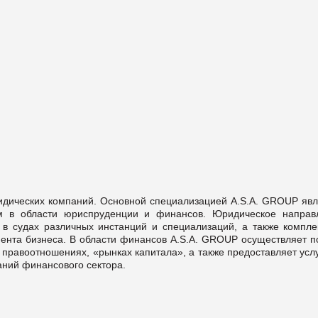
идических компаний. Основной специализацией A.S.A. GROUP явл
ам в области юриспруденции и финансов. Юридическое направ
 в судах различных инстанций и специализаций, а также компле
ента бизнеса. В области финансов A.S.A. GROUP осуществляет п
правоотношениях, «рынках капитала», а также предоставляет усл
ний финансового сектора.