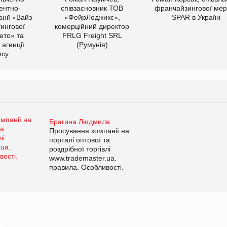
ентно-
співзасновник ТОВ
франчайзингової мер
нії «Вайз
«ФейрЛоджикс»,
SPAR в Україні
тингової
комерційний директор
ето» та
FRLG Freight SRL
 агенції
(Румунія)
cy.
Брагина Людмила
Просування компанії на
порталі оптової та
роздрібної торгівлі
www.trademaster.ua.
правила. Особливості.