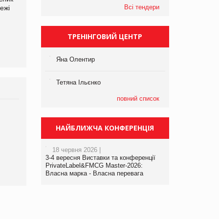
Всі тендери
ежі
Файно маркет Директор
компанії «УкраМарин»
департаменту з
виробництва
ТРЕНІНГОВИЙ ЦЕНТР
Яна Олентир
Тетяна Ільєнко
повний список
НАЙБЛИЖЧА КОНФЕРЕНЦІЯ
18 червня 2026 |
3-4 вересня Виставки та конференції
PrivateLabel&FMCG Master-2026:
Власна марка - Власна перевага