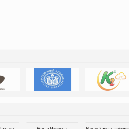
 Івченко —
Роман Наумчев,
Роман Корсак, співвла