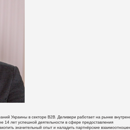
паний Украины в секторе В2В. Деливери работает на рынке внутрен
ее 14 лет успешной деятельности в сфере предоставления
накопить значительный опыт и наладить партнёрские взаимоотноше