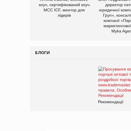
коуч, сертифікований коуч
директор пат
МСС ICF, ментор для
юридичної компа
лідерів
Груп», консал
компанії «Пар
маркетингової
Myka Agen
БЛОГИ
Рекомендації