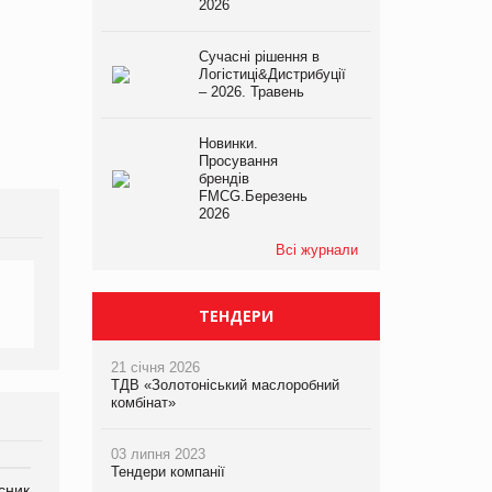
2026
Сучасні рішення в
Логістиці&Дистрибуції
– 2026. Травень
Новинки.
Просування
брендів
FMCG.Березень
2026
Всі журнали
ТЕНДЕРИ
21 січня 2026
ТДВ «Золотоніський маслоробний
комбінат»
03 липня 2023
Тендери компанії
сник
Олексій Логачов-Михайлов
Яна Сараніна, директор