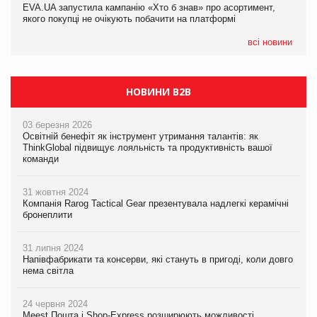
EVA.UA запустила кампанію «Хто б знав» про асортимент,
05.08.2026
якого покупці не очікують побачити на платформі
Мережа супермаркетів VARUS купує мережу магазинів
формату convenience store КОЛО: об’єднана компанія
налічуватиме 374 магазини
всі новини
НОВИНИ B2B
03 березня 2026
Освітній бенефіт як інструмент утримання талантів: як
ThinkGlobal підвищує лояльність та продуктивність вашої
команди
31 жовтня 2024
Компанія Rarog Tactical Gear презентувала надлегкі керамічні
бронеплити
31 липня 2024
Напівфабрикати та консерви, які стануть в пригоді, коли довго
нема світла
24 червня 2024
Meest Пошта і Shop-Express розширюють можливості