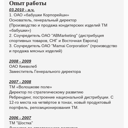
Опыт работы
03.2010 - н.ч.
1. ОАО «бабушки Корпорейшн»
Основатель, генеральный директор
(Производство и продажа кондитерских изделий ТМ
«бабушки»)
2. Соучредитель ОАО "ABMarketing" (дистрибуция
спортивных товаров, СНГ и Восточная Европа)
3. Соучредитель ОАО "Mamai Corporation" (производство
и продажа мясных изделий)
2008 - 2009
ОАО Киевхлеб
Заместитель Генерального директора
2007 - 2008
ТМ «Волошкове поле»
Директор по стратегическому развитию
Ребрендинг, построение национальной дистрибуции. С
12-го места на четвёртое в тонах, новый продуктовый
портфель, репозиционирования ТМ.
2006 - 2007
ТМ "Шостка"
Директор по стретегичного развития