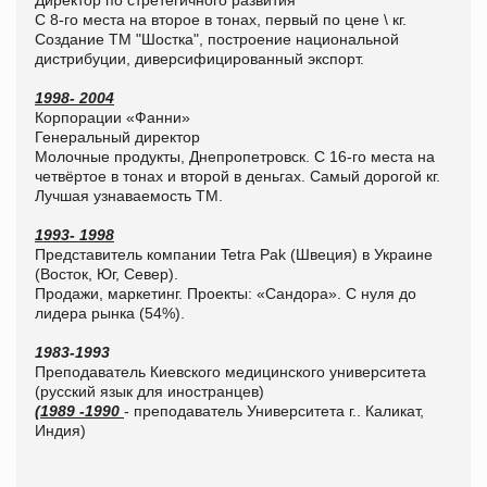
С 8-го места на второе в тонах, первый по цене \ кг.
Создание ТМ "Шостка", построение национальной
дистрибуции, диверсифицированный экспорт.
1998- 2004
Корпорации «Фанни»
Генеральный директор
Молочные продукты, Днепропетровск. С 16-го места на
четвёртое в тонах и второй в деньгах. Самый дорогой кг.
Лучшая узнаваемость ТМ.
1993- 1998
Представитель компании Tetra Pak (Швеция) в Украине
(Восток, Юг, Север).
Продажи, маркетинг. Проекты: «Сандора». С нуля до
лидера рынка (54%).
1983-1993
Преподаватель Киевского медицинского университета
(русский язык для иностранцев)
(1989 -1990
- преподаватель Университета г.. Каликат,
Индия)