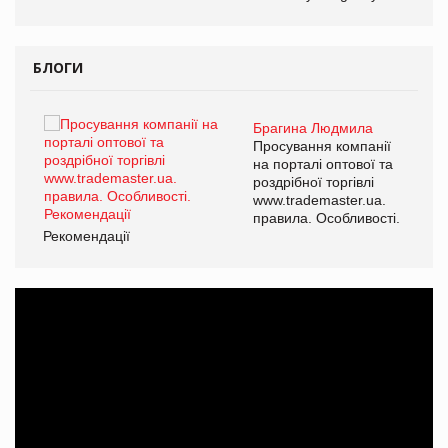
БЛОГИ
Брагина Людмила
ї
Просування компанії
а
на порталі оптової та
роздрібної торгівлі
www.trademaster.ua.
і.
правила. Особливості.
Рекомендації
Ре