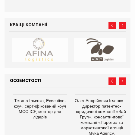
КРАЩІ КОМПАНІЇ
ОСОБИСТОСТІ
,
Тетяна Ільєнко, Executive-
Олег Андрійович Івченко —
ОВ
коуч, сертифікований коуч
директор патентно-
МСС ICF, ментор для
юридичної компанії «Вайз
лідерів
Груп», консалтингової
компанії «Парето» та
маркетингової агенції
Myka Agency.